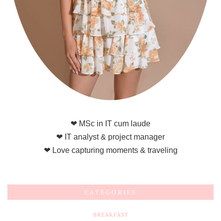
❤ MSc in IT cum laude
❤ IT analyst & project manager
❤ Love capturing moments & traveling
CATEGORIES
BREAKFAST