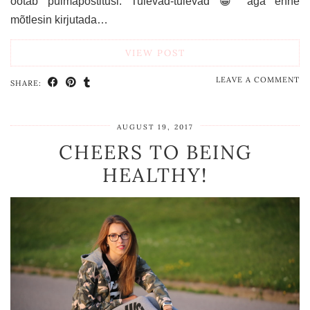
ootab pulmapostitusi. Tulevad-tulevad 😁 aga enne
mõtlesin kirjutada…
VIEW POST
LEAVE A COMMENT
SHARE:
AUGUST 19, 2017
CHEERS TO BEING
HEALTHY!