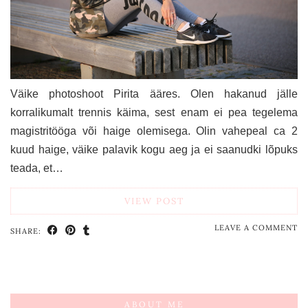
Väike photoshoot Pirita ääres. Olen hakanud jälle
korralikumalt trennis käima, sest enam ei pea tegelema
magistritööga või haige olemisega. Olin vahepeal ca 2
kuud haige, väike palavik kogu aeg ja ei saanudki lõpuks
teada, et…
VIEW POST
LEAVE A COMMENT
SHARE:
ABOUT ME