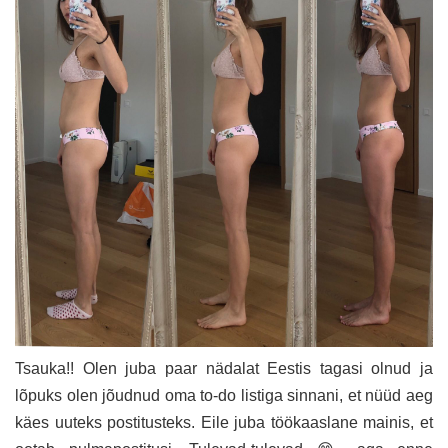
Tsauka!! Olen juba paar nädalat Eestis tagasi olnud ja
lõpuks olen jõudnud oma to-do listiga sinnani, et nüüd aeg
käes uuteks postitusteks. Eile juba töökaaslane mainis, et