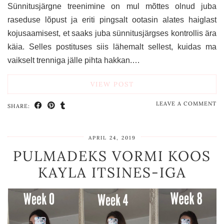
Sünnitusjärgne treenimine on mul mõttes olnud juba
raseduse lõpust ja eriti pingsalt ootasin alates haiglast
kojusaamisest, et saaks juba sünnitusjärgses kontrollis ära
käia. Selles postituses siis lähemalt sellest, kuidas ma
vaikselt trenniga jälle pihta hakkan.…
VIEW POST
LEAVE A COMMENT
SHARE:
APRIL 24, 2019
PULMADEKS VORMI KOOS
KAYLA ITSINES-IGA