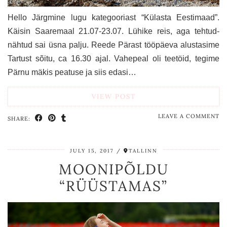
Hello Järgmine lugu kategooriast “Külasta Eestimaad”.
Käisin Saaremaal 21.07-23.07. Lühike reis, aga tehtud-
nähtud sai üsna palju. Reede Pärast tööpäeva alustasime
Tartust sõitu, ca 16.30 ajal. Vahepeal oli teetöid, tegime
Pärnu mäkis peatuse ja siis edasi…
VIEW POST
LEAVE A COMMENT
SHARE:
JULY 15, 2017
TALLINN
MOONIPÕLDU
“RÜÜSTAMAS”