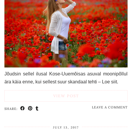
Jõudsin sellel ilusal Kose-Uuemõisas asuval moonipõllul
ära käia enne, kui sellest suur skandaal tehti – Loe siit.
VIEW POST
LEAVE A COMMENT
SHARE:
JULY 13, 2017