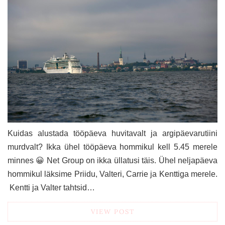
Kuidas alustada tööpäeva huvitavalt ja argipäevarutiini
murdvalt? Ikka ühel tööpäeva hommikul kell 5.45 merele
minnes 😀 Net Group on ikka üllatusi täis. Ühel neljapäeva
hommikul läksime Priidu, Valteri, Carrie ja Kenttiga merele.
Kentti ja Valter tahtsid…
VIEW POST