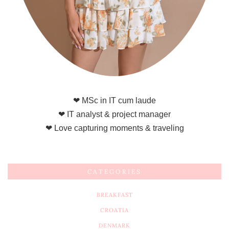
❤ MSc in IT cum laude
❤ IT analyst & project manager
❤ Love capturing moments & traveling
CATEGORIES
BREAKFAST
CROATIA
DENMARK