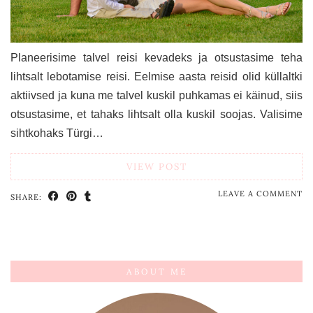
Planeerisime talvel reisi kevadeks ja otsustasime teha
lihtsalt lebotamise reisi. Eelmise aasta reisid olid küllaltki
aktiivsed ja kuna me talvel kuskil puhkamas ei käinud, siis
otsustasime, et tahaks lihtsalt olla kuskil soojas. Valisime
sihtkohaks Türgi…
VIEW POST
LEAVE A COMMENT
SHARE:
ABOUT ME