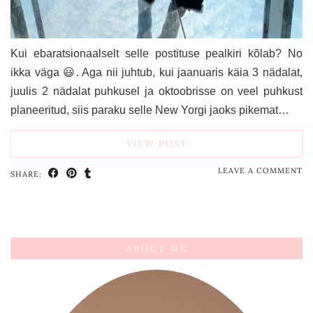
Kui ebaratsionaalselt selle postituse pealkiri kõlab? No
ikka väga 😃. Aga nii juhtub, kui jaanuaris käia 3 nädalat,
juulis 2 nädalat puhkusel ja oktoobrisse on veel puhkust
planeeritud, siis paraku selle New Yorgi jaoks pikemat…
VIEW POST
LEAVE A COMMENT
SHARE:
ABOUT ME