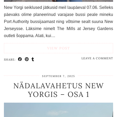
New Yorgi seiklused jätkusid meil laupäeval 07.06. Selleks
päevaks olime planeerinud varajase bussi peale mineku
Port Authority bussijaamast ning võtsime sealt suuna New
Jerseysse. Läksime nimelt The Mills at Jersey Gardens
outleti šoppama. Alati, kui…
VIEW POST
LEAVE A COMMENT
SHARE:
SEPTEMBER 7, 2025
NÄDALAVAHETUS NEW
YORGIS – OSA 1