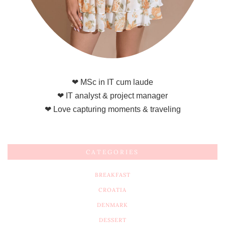
❤ MSc in IT cum laude
❤ IT analyst & project manager
❤ Love capturing moments & traveling
CATEGORIES
BREAKFAST
CROATIA
DENMARK
DESSERT