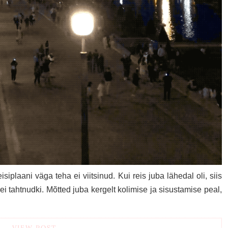
eisiplaani väga teha ei viitsinud. Kui reis juba lähedal oli, siis
 ei tahtnudki. Mõtted juba kergelt kolimise ja sisustamise peal,
VIEW POST