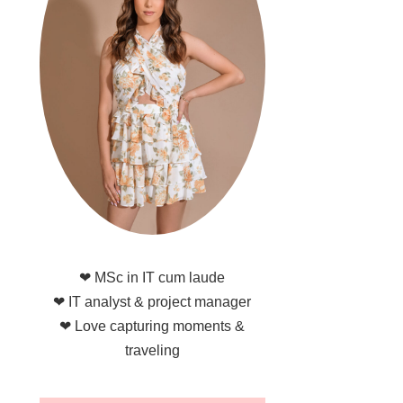
❤ MSc in IT cum laude
❤ IT analyst & project manager
❤ Love capturing moments &
traveling