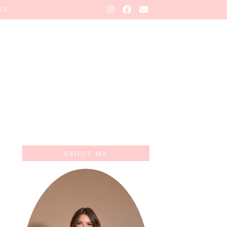
ES
ABOUT ME