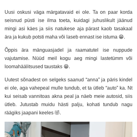
Uusi oskusi väga märgatavaid ei ole. Ta on paar korda
seisnud püsti ise ilma toeta, kuidagi juhuslikult jäänud
mingi asi käes ja siis natukese aja pärast kaob tasakaal
ära ja kukub potsti maha või laseb ennast ise istuma 😁.
Õppis ära mänguasjadel ja raamatutel ise nuppude
vajutamise. Nüüd meil kogu aeg mingi lastetümm või
loomahäälitsused taustaks 😁.
Uutest sõnadest on selgeks saanud “anna” ja päris kindel
ei ole, aga vahepeal mulle tundub, et ta ütleb “auto” ka. Nt
kui seisab vannitoas akna peal ja näeb meie autosid, siis
ütleb. Jutustab muidu hästi palju, kohati tundub nagu
räägiks jaapani keeles 🤣.