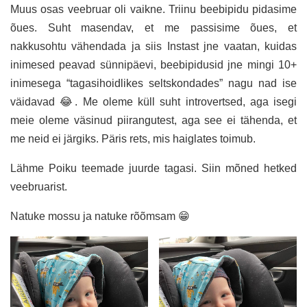
Muus osas veebruar oli vaikne. Triinu beebipidu pidasime
õues. Suht masendav, et me passisime õues, et
nakkusohtu vähendada ja siis Instast jne vaatan, kuidas
inimesed peavad sünnipäevi, beebipidusid jne mingi 10+
inimesega “tagasihoidlikes seltskondades” nagu nad ise
väidavad 😂. Me oleme küll suht introvertsed, aga isegi
meie oleme väsinud piirangutest, aga see ei tähenda, et
me neid ei järgiks. Päris rets, mis haiglates toimub.
Lähme Poiku teemade juurde tagasi. Siin mõned hetked
veebruarist.
Natuke mossu ja natuke rõõmsam 😁