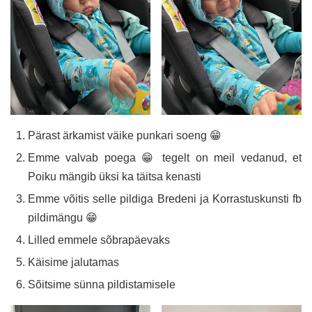
Pärast ärkamist väike punkari soeng 😁
Emme valvab poega 😁 tegelt on meil vedanud, et
Poiku mängib üksi ka täitsa kenasti
Emme võitis selle pildiga Bredeni ja Korrastuskunsti fb
pildimängu 😁
Lilled emmele sõbrapäevaks
Käisime jalutamas
Sõitsime sünna pildistamisele