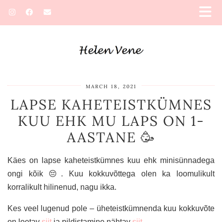
MARCH 18, 2021
LAPSE KAHETEISTKÜMNES
KUU EHK MU LAPS ON 1-
AASTANE 🥳
Käes on lapse kaheteistkümnes kuu ehk minisünnadega
ongi kõik 😔. Kuu kokkuvõttega olen ka loomulikult
korralikult hilinenud, nagu ikka.
Kes veel lugenud pole – üheteistkümnenda kuu kokkuvõte
on loetav
siit
ja pildistamine nähtav
siit
.