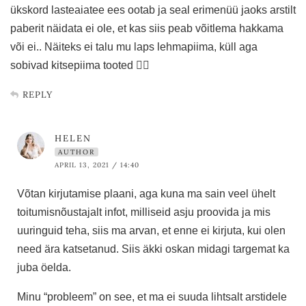
ükskord lasteaiatee ees ootab ja seal erimenüü jaoks arstilt
paberit näidata ei ole, et kas siis peab võitlema hakkama
või ei.. Näiteks ei talu mu laps lehmapiima, küll aga
sobivad kitsepiima tooted 🤷‍♀️
REPLY
HELEN
AUTHOR
APRIL 13, 2021 / 14:40
Võtan kirjutamise plaani, aga kuna ma sain veel ühelt
toitumisnõustajalt infot, milliseid asju proovida ja mis
uuringuid teha, siis ma arvan, et enne ei kirjuta, kui olen
need ära katsetanud. Siis äkki oskan midagi targemat ka
juba öelda.
Minu “probleem” on see, et ma ei suuda lihtsalt arstidele