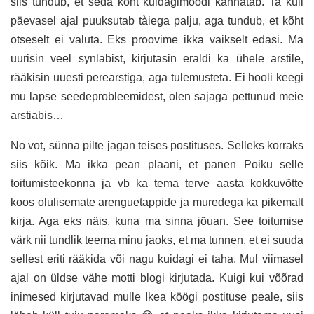
siis tundub, et seda kõht kuidagimoodi kannatab. Ta küll
päevasel ajal puuksutab tàiega palju, aga tundub, et kõht
otseselt ei valuta. Eks proovime ikka vaikselt edasi. Ma
uurisin veel synlabist, kirjutasin eraldi ka ühele arstile,
rääkisin uuesti perearstiga, aga tulemusteta. Ei hooli keegi
mu lapse seedeprobleemidest, olen sajaga pettunud meie
arstiabis…
No vot, sünna pilte jagan teises postituses. Selleks korraks
siis kõik. Ma ikka pean plaani, et panen Poiku selle
toitumisteekonna ja vb ka tema terve aasta kokkuvõtte
koos olulisemate arenguetappide ja muredega ka pikemalt
kirja. Aga eks näis, kuna ma sinna jõuan. See toitumise
värk nii tundlik teema minu jaoks, et ma tunnen, et ei suuda
sellest eriti rääkida või nagu kuidagi ei taha. Mul viimasel
ajal on üldse vähe motti blogi kirjutada. Kuigi kui võõrad
inimesed kirjutavad mulle Ikea köögi postituse peale, siis