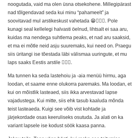
noogutada, vaid ma olen üsna otsekohene. Millegipärast
nad tõlgendavad seda kui minu “pahameelt” ja
soovitavad mul arstikeskust vahetada 😁🤷🏽‍♀️. Pole
kunagi seal kellelegi halvasti öelnud, lihtsalt ei saa aru,
kuidas ma nendega suhtlema peaks, et nad aru saaksid,
et ma ei mõtle neid asju suuremaks, kui need on. Praegu
siis üritangi ise tõestada läbi välismaa uuringute, et mu
laps saaks Eestis arstile 🤦🏽‍♀️.
Ma tunnen ka seda lastehoiu ja -aia menüü hirmu, aga
loodan, et saame enne olukorra paremaks. Ma loodan, et
kui on mõistlik lasteaed, siis ikka arvestavad lapse
vajadustega. Kui mitte, siis ehk tasub kaaluda mõnda
teist lasteaeda. Kuigi see võib vist kohtade ja
järjekordade osas keeruliseks osutuda. Ja alati on ka
variant lapsele ise kodust söök kaasa panna.