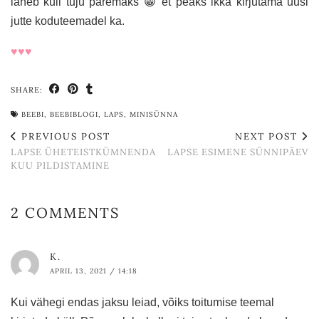
läheb küll tuju paremaks 😁 et peaks ikka kirjutama uusi
jutte koduteemadel ka.
♥♥♥
SHARE:
BEEBI
,
BEEBIBLOGI
,
LAPS
,
MINISÜNNA
PREVIOUS POST
NEXT POST
LAPSE ÜHETEISTKÜMNENDA
LAPSE ESIMENE SÜNNIPÄEV
KUU PILDISTAMINE
2 COMMENTS
K.
APRIL 13, 2021 / 14:18
Kui vähegi endas jaksu leiad, võiks toitumise teemal