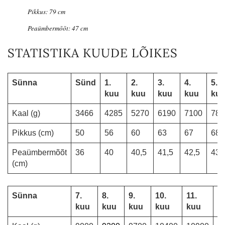
Pikkus: 79 cm
Peaümbermõõt: 47 cm
STATISTIKA KUUDE LÕIKES
Sünna
Sünd
1.
2.
3.
4.
5.
kuu
kuu
kuu
kuu
ku
Kaal (g)
3466
4285
5270
6190
7100
780
Pikkus (cm)
50
56
60
63
67
68
Peaümbermõõt
36
40
40,5
41,5
42,5
43,
(cm)
Sünna
7.
8.
9.
10.
11.
1
kuu
kuu
kuu
kuu
kuu