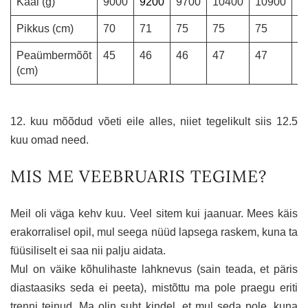
Kaal (g)
9000
9200
9700
10400
10900
1
Pikkus (cm)
70
71
75
75
75
7
Peaümbermõõt
45
46
46
47
47
4
(cm)
12. kuu mõõdud võeti eile alles, niiet tegelikult siis 12.5
kuu omad need.
MIS ME VEEBRUARIS TEGIME?
Meil oli väga kehv kuu. Veel sitem kui jaanuar. Mees käis
erakorralisel opil, mul seega nüüd lapsega raskem, kuna ta
füüsiliselt ei saa nii palju aidata.
Mul on väike kõhulihaste lahknevus (sain teada, et päris
diastaasiks seda ei peeta), mistõttu ma pole praegu eriti
trenni teinud. Ma olin suht kindel, et mul seda pole, kuna