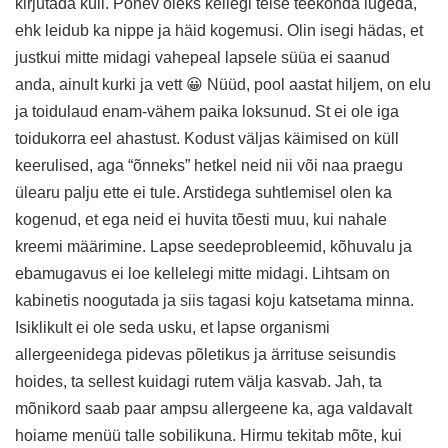
kirjutada küll. Põnev oleks kellegi teise teekonda lugeda,
ehk leidub ka nippe ja häid kogemusi. Olin isegi hädas, et
justkui mitte midagi vahepeal lapsele süüa ei saanud
anda, ainult kurki ja vett 😀 Nüüd, pool aastat hiljem, on elu
ja toidulaud enam-vähem paika loksunud. St ei ole iga
toidukorra eel ahastust. Kodust väljas käimised on küll
keerulised, aga “õnneks” hetkel neid nii või naa praegu
ülearu palju ette ei tule. Arstidega suhtlemisel olen ka
kogenud, et ega neid ei huvita tõesti muu, kui nahale
kreemi määrimine. Lapse seedeprobleemid, kõhuvalu ja
ebamugavus ei loe kellelegi mitte midagi. Lihtsam on
kabinetis noogutada ja siis tagasi koju katsetama minna.
Isiklikult ei ole seda usku, et lapse organismi
allergeenidega pidevas põletikus ja ärrituse seisundis
hoides, ta sellest kuidagi rutem välja kasvab. Jah, ta
mõnikord saab paar ampsu allergeene ka, aga valdavalt
hoiame menüü talle sobilikuna. Hirmu tekitab mõte, kui