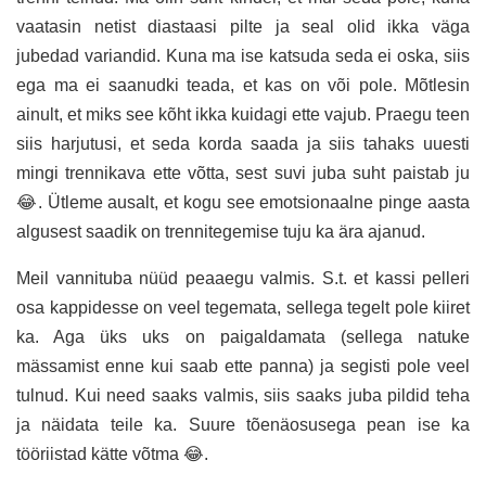
vaatasin netist diastaasi pilte ja seal olid ikka väga
jubedad variandid. Kuna ma ise katsuda seda ei oska, siis
ega ma ei saanudki teada, et kas on või pole. Mõtlesin
ainult, et miks see kõht ikka kuidagi ette vajub. Praegu teen
siis harjutusi, et seda korda saada ja siis tahaks uuesti
mingi trennikava ette võtta, sest suvi juba suht paistab ju
😂. Ütleme ausalt, et kogu see emotsionaalne pinge aasta
algusest saadik on trennitegemise tuju ka ära ajanud.
Meil vannituba nüüd peaaegu valmis. S.t. et kassi pelleri
osa kappidesse on veel tegemata, sellega tegelt pole kiiret
ka. Aga üks uks on paigaldamata (sellega natuke
mässamist enne kui saab ette panna) ja segisti pole veel
tulnud. Kui need saaks valmis, siis saaks juba pildid teha
ja näidata teile ka. Suure tõenäosusega pean ise ka
tööriistad kätte võtma 😂.