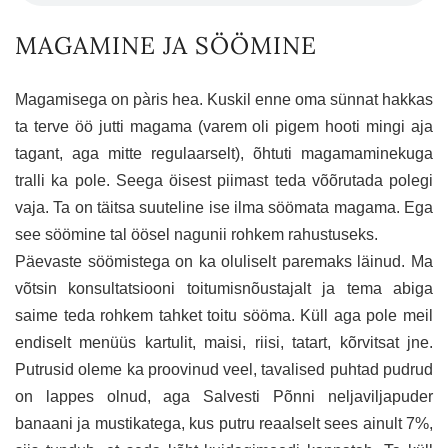
MAGAMINE JA SÖÖMINE
Magamisega on pàris hea. Kuskil enne oma sünnat hakkas
ta terve öö jutti magama (varem oli pigem hooti mingi aja
tagant, aga mitte regulaarselt), õhtuti magamaminekuga
tralli ka pole. Seega öisest piimast teda võõrutada polegi
vaja. Ta on täitsa suuteline ise ilma söömata magama. Ega
see söömine tal öösel nagunii rohkem rahustuseks.
Päevaste söömistega on ka oluliselt paremaks läinud. Ma
võtsin konsultatsiooni toitumisnõustajalt ja tema abiga
saime teda rohkem tahket toitu sööma. Küll aga pole meil
endiselt menüüs kartulit, maisi, riisi, tatart, kõrvitsat jne.
Putrusid oleme ka proovinud veel, tavalised puhtad pudrud
on lappes olnud, aga Salvesti Põnni neljaviljapuder
banaani ja mustikatega, kus putru reaalselt sees ainult 7%,