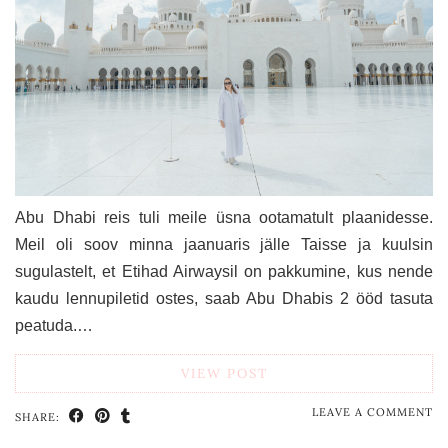
Abu Dhabi reis tuli meile üsna ootamatult plaanidesse.
Meil oli soov minna jaanuaris jälle Taisse ja kuulsin
sugulastelt, et Etihad Airwaysil on pakkumine, kus nende
kaudu lennupiletid ostes, saab Abu Dhabis 2 ööd tasuta
peatuda.…
VIEW POST
LEAVE A COMMENT
SHARE: