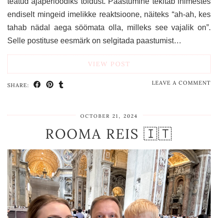
teatud ajaperioodiks toidust. Paastumine tekitab inimestes
endiselt mingeid imelikke reaktsioone, näiteks “ah-ah, kes
tahab nädal aega söömata olla, milleks see vajalik on”.
Selle postituse eesmärk on selgitada paastumist…
VIEW POST
LEAVE A COMMENT
SHARE:
OCTOBER 21, 2024
ROOMA REIS 🇮🇹