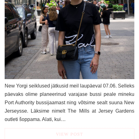
New Yorgi seiklused jätkusid meil laupäeval 07.06. Selleks
päevaks olime planeerinud varajase bussi peale mineku
Port Authority bussijaamast ning võtsime sealt suuna New
Jerseysse. Läksime nimelt The Mills at Jersey Gardens
outleti šoppama. Alati, kui…
VIEW POST