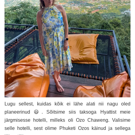
Lugu sellest, kuidas kõik ei lähe alati nii nagu oled
planeerinud 😃. Sõitsime siis taksoga Hyattist meie
järgmisesse hotelli, milleks oli Ozo Chaweng. Valisime
selle hotelli, sest olime Phuketi Ozos käinud ja sellega