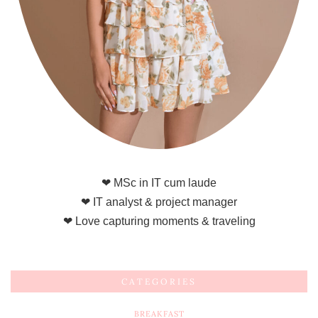
❤ MSc in IT cum laude
❤ IT analyst & project manager
❤ Love capturing moments & traveling
CATEGORIES
BREAKFAST