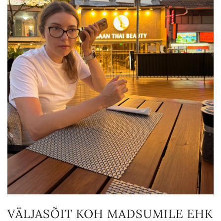
VÄLJASÕIT KOH MADSUMILE EHK