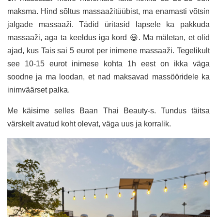
maksma. Hind sõltus massaažitüübist, ma enamasti võtsin
jalgade massaaži. Tädid üritasid lapsele ka pakkuda
massaaži, aga ta keeldus iga kord 😃. Ma mäletan, et olid
ajad, kus Tais sai 5 eurot per inimene massaaži. Tegelikult
see 10-15 eurot inimese kohta 1h eest on ikka väga
soodne ja ma loodan, et nad maksavad massööridele ka
inimväärset palka.
Me käisime selles Baan Thai Beauty-s. Tundus täitsa
värskelt avatud koht olevat, väga uus ja korralik.