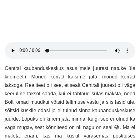
Central kaubanduskeskus asus meie juurest natuke üle
kilomeetri. Mõned korrad käisime jala, mõned korrad
taksoga. Realiteet oli see, et sealt Centrali juurest oli väga
keeruline taksot saada, kui ei tahtnud sulas maksta, need
Bolti omad muudkui võtsid tellimuse vastu ja siis lasid üle,
sõitsid kuskile edasi ja ei tulnud sinna kaubanduskeskuse
juurde. Lõpuks oli kiirem jala minna, kuigi see ei olnud ka
väga mugav, sest kõnniteed on nii nagu on seal 😃. Ma ei
mäleta enam, kas ma kuskil varasemas postituses