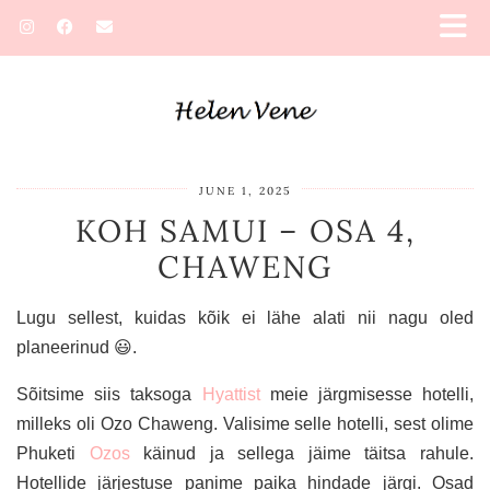
JUNE 1, 2025
KOH SAMUI – OSA 4,
CHAWENG
Lugu sellest, kuidas kõik ei lähe alati nii nagu oled
planeerinud 😃.
Sõitsime siis taksoga
Hyattist
meie järgmisesse hotelli,
milleks oli Ozo Chaweng. Valisime selle hotelli, sest olime
Phuketi
Ozos
käinud ja sellega jäime täitsa rahule.
Hotellide järjestuse panime paika hindade järgi. Osad