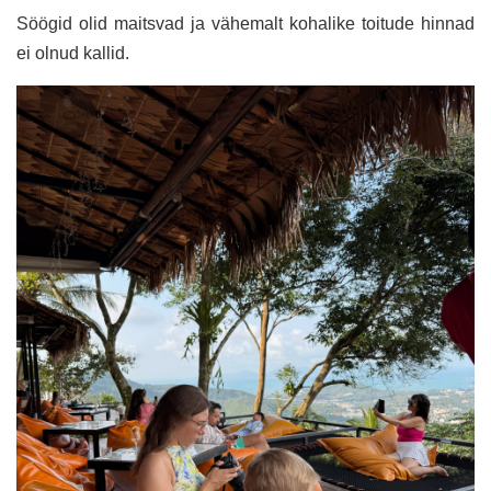
Söögid olid maitsvad ja vähemalt kohalike toitude hinnad
ei olnud kallid.