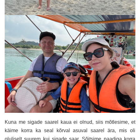
Kuna me sigade saarel kaua ei olnud, siis mõtlesime, et
käime korra ka seal kõrval asuval saarel ära, mis oli
oluliselt suurem kui sigade saar. Sõitsime paadiga korra