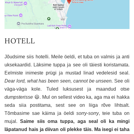
HOTELL
Jõudsime siis hotelli. Meile öeldi, et tuba on valmis ja anti
uksekaardid. Läksime tuppa ja see oli täiesti koristamata.
Eelmiste inimeste prügi ja mustad linad vedelesid seal.
Dear lord,
what has been seen, cannot be unseen
.
See oli
väga-väga kole. Tuled luksusest ja maandud otse
dumpsterisse
😃. Mul on sellest video ka, aga ma ei hakka
seda siia postitama, sest see on liiga rõve lihtsalt.
Tõmbasime sae käima ja öeldi
sorry-sorry
, teie tuba on
mujal.
Saime siis oma tuppa, aga seal oli ka mingi
läpatanud hais ja diivan oli plekke täis. Ma isegi ei taha