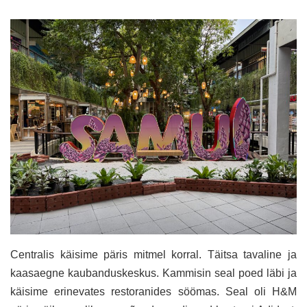
Centralis käisime päris mitmel korral. Täitsa tavaline ja
kaasaegne kaubanduskeskus. Kammisin seal poed läbi ja
käisime erinevates restoranides söömas. Seal oli H&M