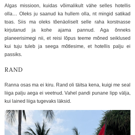
Algas missioon, kuidas võimalikult vähe selles hotellis
olla… Oleks ju saanud ka hullem olla, nt mingid satikad
toas. Siis ma oleks tõenäoliselt selle raha korstnasse
kirjutanud ja kohe ajama pannud. Aga õnneks
planeerisimegi nii, et reisi lõpus teeme mõned seiklused
kui tuju tuleb ja seega mõtlesime, et hotellis palju ei
passiks.
RAND
Ranna osas ma ei kiru. Rand oli täitsa kena, kuigi me seal
liiga palju aega ei veetnud. Vahel pandi punane lipp välja,
kui lained liiga tugevaks läksid.