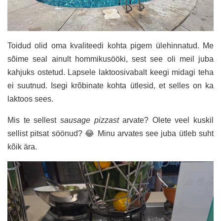
Toidud olid oma kvaliteedi kohta pigem ülehinnatud. Me
sõime seal ainult hommikusööki, sest see oli meil juba
kahjuks ostetud. Lapsele laktoosivabalt keegi midagi teha
ei suutnud. Isegi krõbinate kohta ütlesid, et selles on ka
laktoos sees.
Mis te sellest
sausage pizzast
arvate? Olete veel kuskil
sellist pitsat söönud? 😂 Minu arvates see juba ütleb suht
kõik ära.