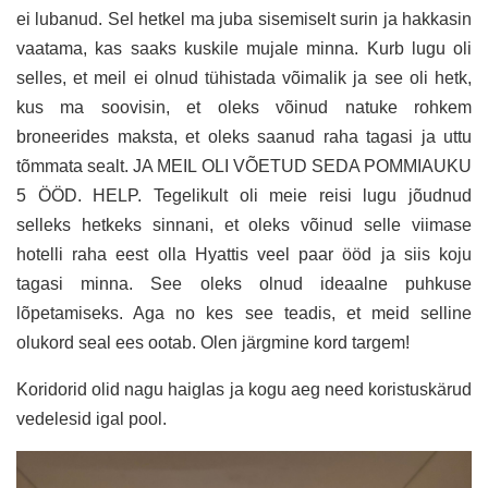
ei lubanud. Sel hetkel ma juba sisemiselt surin ja hakkasin
vaatama, kas saaks kuskile mujale minna. Kurb lugu oli
selles, et meil ei olnud tühistada võimalik ja see oli hetk,
kus ma soovisin, et oleks võinud natuke rohkem
broneerides maksta, et oleks saanud raha tagasi ja uttu
tõmmata sealt. JA MEIL OLI VÕETUD SEDA POMMIAUKU
5 ÖÖD. HELP. Tegelikult oli meie reisi lugu jõudnud
selleks hetkeks sinnani, et oleks võinud selle viimase
hotelli raha eest olla Hyattis veel paar ööd ja siis koju
tagasi minna. See oleks olnud ideaalne puhkuse
lõpetamiseks. Aga no kes see teadis, et meid selline
olukord seal ees ootab. Olen järgmine kord targem!
Koridorid olid nagu haiglas ja kogu aeg need koristuskärud
vedelesid igal pool.