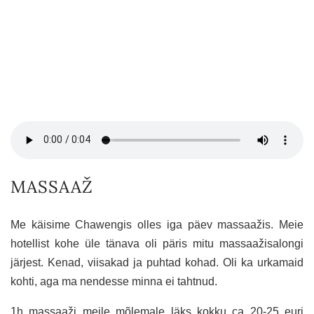
MASSAAŽ
Me käisime Chawengis olles iga päev massaažis. Meie
hotellist kohe üle tänava oli päris mitu massaažisalongi
järjest. Kenad, viisakad ja puhtad kohad. Oli ka urkamaid
kohti, aga ma nendesse minna ei tahtnud.
1h massaaži meile mõlemale läks kokku ca 20-25 euri