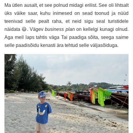
Ma ütlen ausalt, et see polnud midagi erilist. See oli lihtsalt
üks väike saar, kuhu inimesed on sead toonud ja nüüd
teenivad selle pealt raha, et neid sigu seal turistidele
näidata 😃. Vägev
business plan
on kellelgi kunagi olnud.
Aga meil laps tahtis väga Tai paadiga sõita, seega saime
selle paadisõidu kenasti ära tehtud selle väljasõiduga.