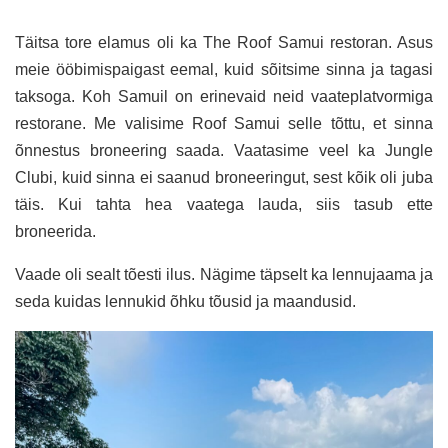
Täitsa tore elamus oli ka The Roof Samui restoran. Asus
meie ööbimispaigast eemal, kuid sõitsime sinna ja tagasi
taksoga. Koh Samuil on erinevaid neid vaateplatvormiga
restorane. Me valisime Roof Samui selle tõttu, et sinna
õnnestus broneering saada. Vaatasime veel ka Jungle
Clubi, kuid sinna ei saanud broneeringut, sest kõik oli juba
täis. Kui tahta hea vaatega lauda, siis tasub ette
broneerida.
Vaade oli sealt tõesti ilus. Nägime täpselt ka lennujaama ja
seda kuidas lennukid õhku tõusid ja maandusid.