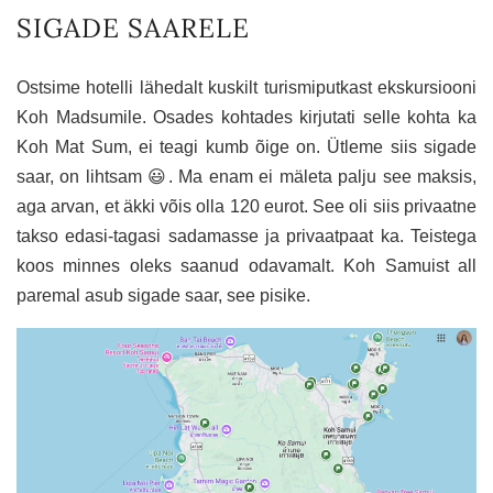
SIGADE SAARELE
Ostsime hotelli lähedalt kuskilt turismiputkast ekskursiooni
Koh Madsumile. Osades kohtades kirjutati selle kohta ka
Koh Mat Sum, ei teagi kumb õige on. Ütleme siis sigade
saar, on lihtsam 😃. Ma enam ei mäleta palju see maksis,
aga arvan, et äkki võis olla 120 eurot. See oli siis privaatne
takso edasi-tagasi sadamasse ja privaatpaat ka. Teistega
koos minnes oleks saanud odavamalt. Koh Samuist all
paremal asub sigade saar, see pisike.