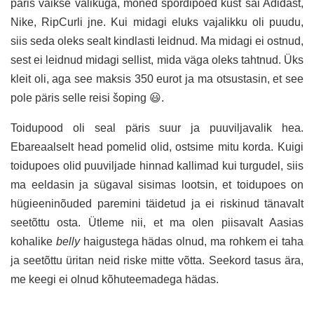
päris väikse valikuga, mõned spordipoed kust sai Adidast,
Nike, RipCurli jne. Kui midagi eluks vajalikku oli puudu,
siis seda oleks sealt kindlasti leidnud. Ma midagi ei ostnud,
sest ei leidnud midagi sellist, mida väga oleks tahtnud. Üks
kleit oli, aga see maksis 350 eurot ja ma otsustasin, et see
pole päris selle reisi šoping 😃.
Toidupood oli seal päris suur ja puuviljavalik hea.
Ebareaalselt head pomelid olid, ostsime mitu korda. Kuigi
toidupoes olid puuviljade hinnad kallimad kui turgudel, siis
ma eeldasin ja sügaval sisimas lootsin, et toidupoes on
hügieeninõuded paremini täidetud ja ei riskinud tänavalt
seetõttu osta. Ütleme nii, et ma olen piisavalt Aasias
kohalike
belly
haigustega hädas olnud, ma rohkem ei taha
ja seetõttu üritan neid riske mitte võtta. Seekord tasus ära,
me keegi ei olnud kõhuteemadega hädas.