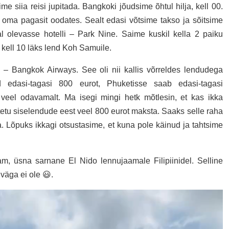
me siia reisi jupitada. Bangkoki jõudsime õhtul hilja, kell 00.
a oma pagasit oodates. Sealt edasi võtsime takso ja sõitsime
l olevasse hotelli – Park Nine. Saime kuskil kella 2 paiku
 kell 10 läks lend Koh Samuile.
– Bangkok Airways. See oli nii kallis võrreldes lendudega
d edasi-tagasi 800 eurot, Phuketisse saab edasi-tagasi
veel odavamalt. Ma isegi mingi hetk mõtlesin, et kas ikka
etu siselendude eest veel 800 eurot maksta. Saaks selle raha
a. Lõpuks ikkagi otsustasime, et kuna pole käinud ja tahtsime
m, üsna sarnane El Nido lennujaamale Filipiinidel. Selline
 väga ei ole 😃.