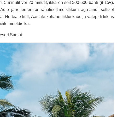
5 minutit või 20 minutit, ikka on sõit 300-500 bahti (9-15€).
Auto- ja rollerirent on rahaliselt mõistlikum, aga ainult sellisel
ta. No teate küll, Aasiale kohane liikluskaos ja valepidi liiklus
 neile meeldis ka.
Resort Samui.