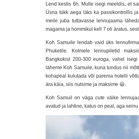
Lend kestis 6h. Mulle isegi meeldis, et sai
Üsna tükk aega läks ka passikontrollis j
meile juba tuttavasse lennujaama läheda
magama ja hommikul kell 7 oli äratus, sest
Koh Samuile lendab vaid üks lennufirma 
Phuketile. Kolmele lennupiletid maksi
Bangkokist 200-300 euroga, vahel isegi 
läheme Koh Samuile, kuna tundus nii mõtt
kohapeal kulutada või parema hotelli võtt
ära käia, siis nutsime ja maksime 😃.
Koh Samuil on väga
cute
väike lennujaa
avatud ja lahtine, katus on peal, aga seinu