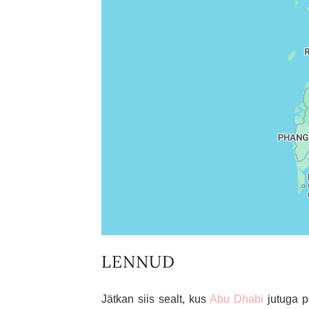
LENNUD
Jätkan siis sealt, kus
Abu Dhabi
jutuga p