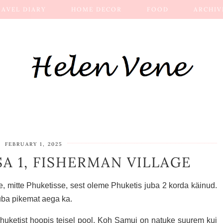
RAVEL DIARY
HOME DECOR
FOOD
ARCHIV
FEBRUARY 1, 2025
A 1, FISHERMAN VILLAGE
, mitte Phuketisse, sest oleme Phuketis juba 2 korda käinud.
uba pikemat aega ka.
uketist hoopis teisel pool. Koh Samui on natuke suurem kui