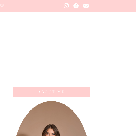
ES
ABOUT ME