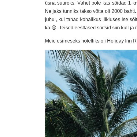
üsna suureks. Vahet pole kas sõidad 1 km, 
Neljaks tunniks takso võtta oli 2000 bahti. 
juhul, kui tahad kohalikus liikluses ise sõi
ka 😃. Teised eestlased sõitsid siin küll ja
Meie esimeseks hotelliks oli Holiday Inn 