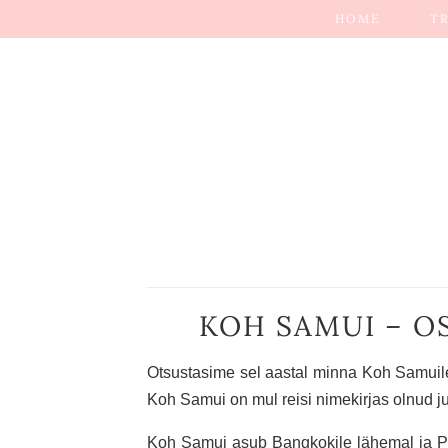
HOME
T
KOH SAMUI – OS
Otsustasime sel aastal minna Koh Samuile
Koh Samui on mul reisi nimekirjas olnud j
Koh Samui asub Bangkokile lähemal ja Ph