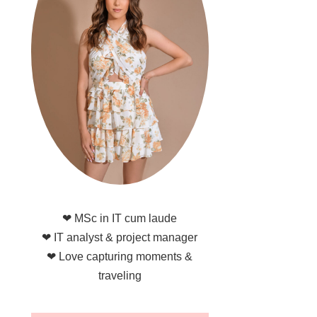
❤ MSc in IT cum laude
❤ IT analyst & project manager
❤ Love capturing moments &
traveling