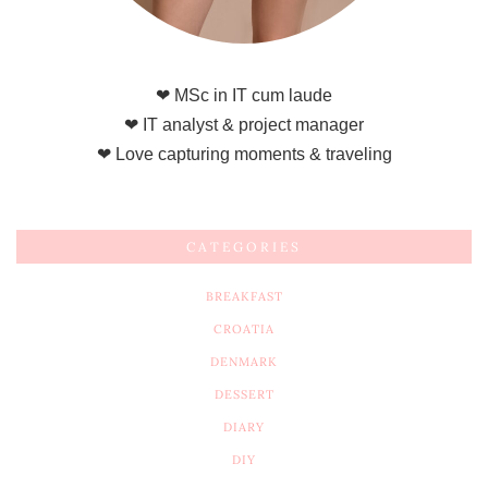
❤ MSc in IT cum laude
❤ IT analyst & project manager
❤ Love capturing moments & traveling
CATEGORIES
BREAKFAST
CROATIA
DENMARK
DESSERT
DIARY
DIY