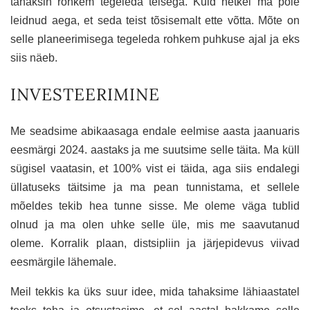
tahaksin rohkem tegeleda teisega. Kuid hetkel ma pole
leidnud aega, et seda teist tõsisemalt ette võtta. Mõte on
selle planeerimisega tegeleda rohkem puhkuse ajal ja eks
siis näeb.
INVESTEERIMINE
Me seadsime abikaasaga endale eelmise aasta jaanuaris
eesmärgi 2024. aastaks ja me suutsime selle täita. Ma küll
sügisel vaatasin, et 100% vist ei täida, aga siis endalegi
üllatuseks täitsime ja ma pean tunnistama, et sellele
mõeldes tekib hea tunne sisse. Me oleme väga tublid
olnud ja ma olen uhke selle üle, mis me saavutanud
oleme. Korralik plaan, distsipliin ja järjepidevus viivad
eesmärgile lähemale.
Meil tekkis ka üks suur idee, mida tahaksime lähiaastatel