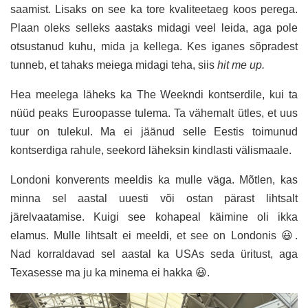
saamist. Lisaks on see ka tore kvaliteetaeg koos perega.
Plaan oleks selleks aastaks midagi veel leida, aga pole
otsustanud kuhu, mida ja kellega. Kes iganes sõpradest
tunneb, et tahaks meiega midagi teha, siis
hit me up.
Hea meelega läheks ka The Weekndi kontserdile, kui ta
nüüd peaks Euroopasse tulema. Ta vähemalt ütles, et uus
tuur on tulekul. Ma ei jäänud selle Eestis toimunud
kontserdiga rahule, seekord läheksin kindlasti välismaale.
Londoni konverents meeldis ka mulle väga. Mõtlen, kas
minna sel aastal uuesti või ostan pärast lihtsalt
järelvaatamise. Kuigi see kohapeal käimine oli ikka
elamus. Mulle lihtsalt ei meeldi, et see on Londonis 😃.
Nad korraldavad sel aastal ka USAs seda üritust, aga
Texasesse ma ju ka minema ei hakka 😃.