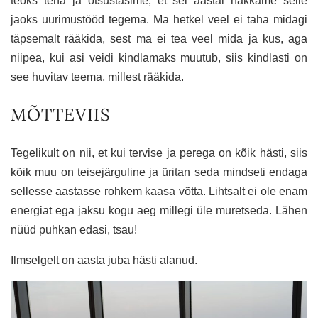
teoks teha ja otsustasime, et sel aastal hakkame selle
jaoks uurimustööd tegema. Ma hetkel veel ei taha midagi
täpsemalt rääkida, sest ma ei tea veel mida ja kus, aga
niipea, kui asi veidi kindlamaks muutub, siis kindlasti on
see huvitav teema, millest rääkida.
MÕTTEVIIS
Tegelikult on nii, et kui tervise ja perega on kõik hästi, siis
kõik muu on teisejärguline ja üritan seda mindseti endaga
sellesse aastasse rohkem kaasa võtta. Lihtsalt ei ole enam
energiat ega jaksu kogu aeg millegi üle muretseda. Lähen
nüüd puhkan edasi, tsau!
Ilmselgelt on aasta juba hästi alanud.