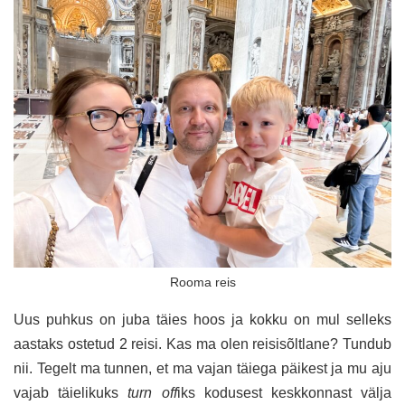
Rooma reis
Uus puhkus on juba täies hoos ja kokku on mul selleks
aastaks ostetud 2 reisi. Kas ma olen reisisõltlane? Tundub
nii. Tegelt ma tunnen, et ma vajan täiega päikest ja mu aju
vajab täielikuks
turn off
iks kodusest keskkonnast välja