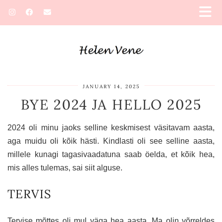
JANUARY 14, 2025
BYE 2024 JA HELLO 2025
2024 oli minu jaoks selline keskmisest väsitavam aasta,
aga muidu oli kõik hästi. Kindlasti oli see selline aasta,
millele kunagi tagasivaadatuna saab öelda, et kõik hea,
mis alles tulemas, sai siit alguse.
TERVIS
Tervise mõttes oli mul väga hea aasta. Ma olin võrreldes