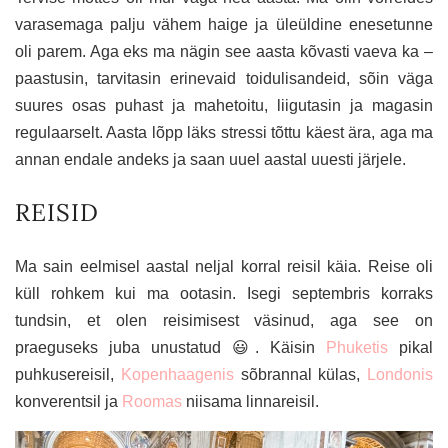
varasemaga palju vähem haige ja üleüldine enesetunne
oli parem. Aga eks ma nägin see aasta kõvasti vaeva ka –
paastusin, tarvitasin erinevaid toidulisandeid, sõin väga
suures osas puhast ja mahetoitu, liigutasin ja magasin
regulaarselt. Aasta lõpp läks stressi tõttu käest ära, aga ma
annan endale andeks ja saan uuel aastal uuesti järjele.
REISID
Ma sain eelmisel aastal neljal korral reisil käia. Reise oli
küll rohkem kui ma ootasin. Isegi septembris korraks
tundsin, et olen reisimisest väsinud, aga see on
praeguseks juba unustatud 😃. Käisin
Phuketis
pikal
puhkusereisil,
Kopenhaagenis
sõbrannal külas,
Londonis
konverentsil ja
Roomas
niisama linnareisil.