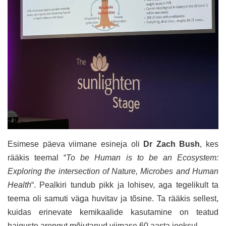
Esimese päeva viimane esineja oli
Dr Zach Bush
, kes
rääkis teemal “
To be Human is to be an Ecosystem:
Exploring the intersection of Nature, Microbes and Human
Health
“. Pealkiri tundub pikk ja lohisev, aga tegelikult ta
teema oli samuti väga huvitav ja tõsine. Ta rääkis sellest,
kuidas erinevate kemikaalide kasutamine on teatud
haiguste arengut mõjutanud viimase 60 aasta jooksul.