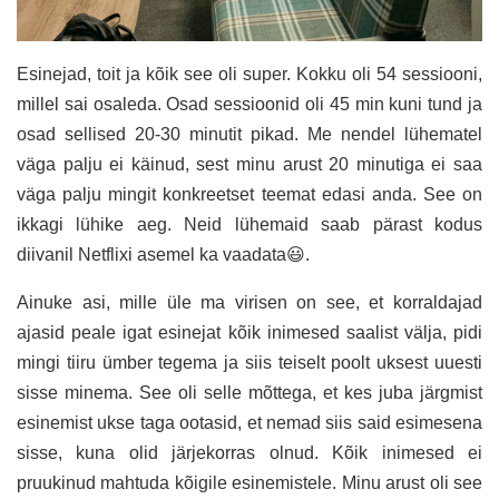
Esinejad, toit ja kõik see oli super. Kokku oli 54 sessiooni,
millel sai osaleda. Osad sessioonid oli 45 min kuni tund ja
osad sellised 20-30 minutit pikad. Me nendel lühematel
väga palju ei käinud, sest minu arust 20 minutiga ei saa
väga palju mingit konkreetset teemat edasi anda. See on
ikkagi lühike aeg. Neid lühemaid saab pärast kodus
diivanil Netflixi asemel ka vaadata😃.
Ainuke asi, mille üle ma virisen on see, et korraldajad
ajasid peale igat esinejat kõik inimesed saalist välja, pidi
mingi tiiru ümber tegema ja siis teiselt poolt uksest uuesti
sisse minema. See oli selle mõttega, et kes juba järgmist
esinemist ukse taga ootasid, et nemad siis said esimesena
sisse, kuna olid järjekorras olnud. Kõik inimesed ei
pruukinud mahtuda kõigile esinemistele. Minu arust oli see