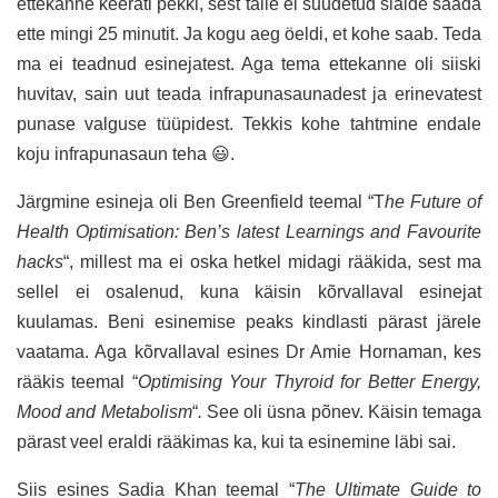
ettekanne keerati pekki, sest talle ei suudetud slaide saada
ette mingi 25 minutit. Ja kogu aeg öeldi, et kohe saab. Teda
ma ei teadnud esinejatest. Aga tema ettekanne oli siiski
huvitav, sain uut teada infrapunasaunadest ja erinevatest
punase valguse tüüpidest. Tekkis kohe tahtmine endale
koju infrapunasaun teha 😃.
Järgmine esineja oli Ben Greenfield teemal “T
he Future of
Health Optimisation: Ben’s latest Learnings and Favourite
hacks
“, millest ma ei oska hetkel midagi rääkida, sest ma
sellel ei osalenud, kuna käisin kõrvallaval esinejat
kuulamas. Beni esinemise peaks kindlasti pärast järele
vaatama. Aga kõrvallaval esines Dr Amie Hornaman, kes
rääkis teemal “
Optimising Your Thyroid for Better Energy,
Mood and Metabolism
“
.
See oli üsna põnev. Käisin temaga
pärast veel eraldi rääkimas ka, kui ta esinemine läbi sai.
Siis esines Sadia Khan teemal “
The Ultimate Guide to