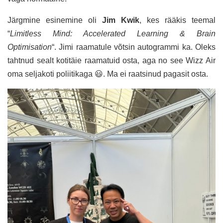
Järgmine esinemine oli
Jim Kwik
, kes rääkis teemal
“
Limitless Mind: Accelerated Learning & Brain
Optimisation
“. Jimi raamatule võtsin autogrammi ka. Oleks
tahtnud sealt kotitäie raamatuid osta, aga no see Wizz Air
oma seljakoti poliitikaga 😃. Ma ei raatsinud pagasit osta.