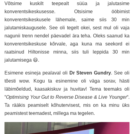
Võtsime kuskilt teepealt süüa ja jalutasime
konverentsikeskusesse. Otsisime ööbimist
konverentsikeskusele lähemale, saime siis 30 min
jalutamiskaugusele. See oli tegelt okei, sest mul oli vaja
nagunii trenn nendel päevadel ära teha. Oleks saanud ka
konverentsikeskuse kõrvale, aga kuna ma seekord ei
raatsinud Hiltonisse minna, siis tuli leppida 30 min
jalutamisega 😃.
Esimene esineja pealaval oli
Dr Steven Gundry
. See oli
tõesti wow. Kogu ta esinemine oli väga sorav, hästi
läbimõeldud, kaasakiskuv ja huvitav! Tema teemaks oli
“
Optimising Your Gut to Reverse Disease & Live Younger
“.
Ta rääkis peamiselt kõhutervisest, mis on ka minu üks
peamistest teemadest, millega ma tegelen.