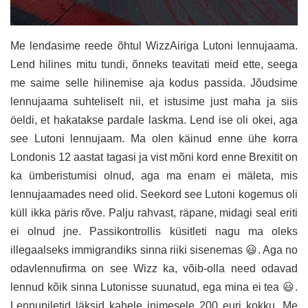
Me lendasime reede õhtul WizzAiriga Lutoni lennujaama.
Lend hilines mitu tundi, õnneks teavitati meid ette, seega
me saime selle hilinemise aja kodus passida. Jõudsime
lennujaama suhteliselt nii, et istusime just maha ja siis
öeldi, et hakatakse pardale laskma. Lend ise oli okei, aga
see Lutoni lennujaam. Ma olen käinud enne ühe korra
Londonis 12 aastat tagasi ja vist mõni kord enne Brexitit on
ka ümberistumisi olnud, aga ma enam ei mäleta, mis
lennujaamades need olid. Seekord see Lutoni kogemus oli
küll ikka päris rõve. Palju rahvast, räpane, midagi seal eriti
ei olnud jne. Passikontrollis küsitleti nagu ma oleks
illegaalseks immigrandiks sinna riiki sisenemas 😃. Aga no
odavlennufirma on see Wizz ka, võib-olla need odavad
lennud kõik sinna Lutonisse suunatud, ega mina ei tea 😃.
Lennupiletid läksid kahele inimesele 200 euri kokku. Me