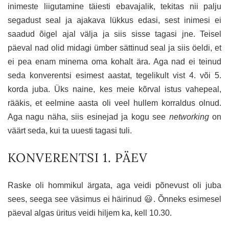
inimeste liigutamine täiesti ebavajalik, tekitas nii palju
segadust seal ja ajakava lükkus edasi, sest inimesi ei
saadud õigel ajal välja ja siis sisse tagasi jne. Teisel
päeval nad olid midagi ümber sättinud seal ja siis öeldi, et
ei pea enam minema oma kohalt ära. Aga nad ei teinud
seda konverentsi esimest aastat, tegelikult vist 4. või 5.
korda juba. Üks naine, kes meie kõrval istus vahepeal,
rääkis, et eelmine aasta oli veel hullem korraldus olnud.
Aga nagu näha, siis esinejad ja kogu see
networking
on
väärt seda, kui ta uuesti tagasi tuli.
KONVERENTSI 1. PÄEV
Raske oli hommikul ärgata, aga veidi põnevust oli juba
sees, seega see väsimus ei häirinud 😃. Õnneks esimesel
päeval algas üritus veidi hiljem ka, kell 10.30.