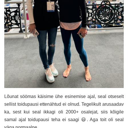
Lõunat söömas käisime ühe esinemise ajal, seal otseselt
sellist toidupausi ettenähtud ei olnud. Tegelikult arusaadav
ka, sest kui seal ikkagi oli 2000+ osalejat, siis kõigile
samal ajal toidupausi teha ei saagi 😃. Aga toit oli seal
väga normaalne.