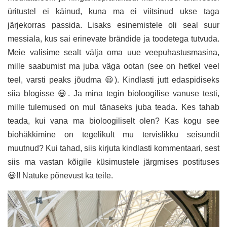
üritustel ei käinud, kuna ma ei viitsinud ukse taga
järjekorras passida. Lisaks esinemistele oli seal suur
messiala, kus sai erinevate brändide ja toodetega tutvuda.
Meie valisime sealt välja oma uue veepuhastusmasina,
mille saabumist ma juba väga ootan (see on hetkel veel
teel, varsti peaks jõudma 😃). Kindlasti jutt edaspidiseks
siia blogisse 😃. Ja mina tegin bioloogilise vanuse testi,
mille tulemused on mul tänaseks juba teada. Kes tahab
teada, kui vana ma bioloogiliselt olen? Kas kogu see
biohäkkimine on tegelikult mu tervislikku seisundit
muutnud? Kui tahad, siis kirjuta kindlasti kommentaari, sest
siis ma vastan kõigile küsimustele järgmises postituses
😃!! Natuke põnevust ka teile.