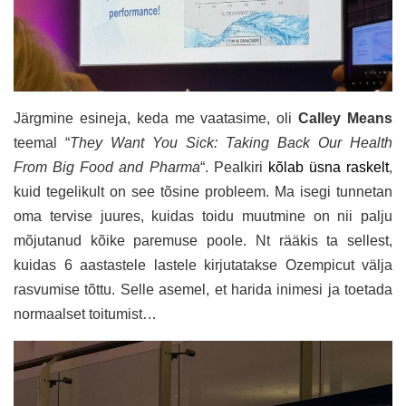
Järgmine esineja, keda me vaatasime, oli
Calley Means
teemal “
They Want You Sick: Taking Back Our Health
From Big Food and Pharma
“. Pealkiri
kõlab üsna raskelt
,
kuid tegelikult on see tõsine probleem. Ma isegi tunnetan
oma tervise juures, kuidas toidu muutmine on nii palju
mõjutanud kõike paremuse poole. Nt rääkis ta sellest,
kuidas 6 aastastele lastele kirjutatakse Ozempicut välja
rasvumise tõttu. Selle asemel, et harida inimesi ja toetada
normaalset toitumist…