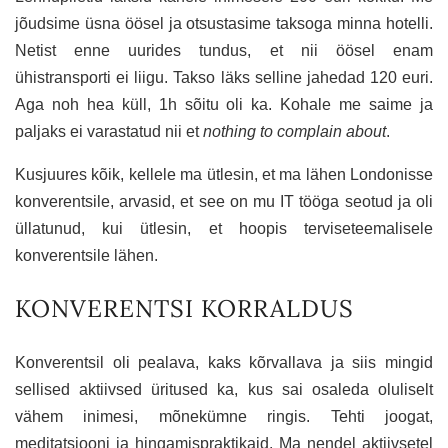
jõudsime üsna öösel ja otsustasime taksoga minna hotelli.
Netist enne uurides tundus, et nii öösel enam
ühistransporti ei liigu. Takso läks selline jahedad 120 euri.
Aga noh hea küll, 1h sõitu oli ka. Kohale me saime ja
paljaks ei varastatud nii et
nothing to complain about
.
Kusjuures kõik, kellele ma ütlesin, et ma lähen Londonisse
konverentsile, arvasid, et see on mu IT tööga seotud ja oli
üllatunud, kui ütlesin, et hoopis terviseteemalisele
konverentsile lähen.
KONVERENTSI KORRALDUS
Konverentsil oli pealava, kaks kõrvallava ja siis mingid
sellised aktiivsed üritused ka, kus sai osaleda oluliselt
vähem inimesi, mõnekümne ringis. Tehti joogat,
meditatsiooni ja hingamispraktikaid. Ma nendel aktiivsetel