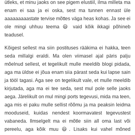
ütleks, et minu jaoks on see pigem elustiil, ilma milleta ma
enam ei saa ja ei oska, sest ma tunnen ennast üle
aaaaaaaaastate tervise mõttes väga heas kohas. Ja see ei
ole mingi uhhuu teema 😃 vaid kõik ikkagi põhineb
teadusel.
Kõigest sellest ma siin postituses rääkima ei hakka, teen
seda millalgi eraldi. Ma olen viimasel ajal päris palju
mõelnud sellest, et tegelikult mulle meeldib blogi pidada,
aga ma üldse ei jõua enam siia pärast seda kui lapse sain
ja tööl tagasi. Aga see on tegelikult vale, et mulle meeldib
kirjutada, aga ma ei tee seda, sest mul pole selle jaoks
aega. Järelikult on mul mingi ports tegevusi, mida ma teen,
aga mis ei paku mulle sellist rõõmu ja ma peaksin leidma
mooduseid, kuidas nendest koormavatest tegevustest
vabaneda. Ilmselgelt ma ei mõtle siin all oma last või
pereelu, aga kõik muu 😃. Lisaks kui vahel mõned