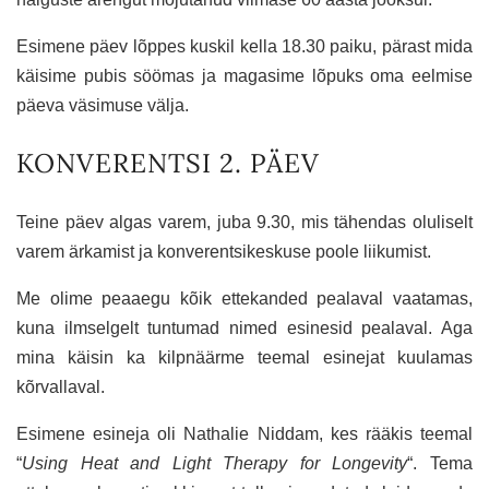
Esimene päev lõppes kuskil kella 18.30 paiku, pärast mida
käisime pubis söömas ja magasime lõpuks oma eelmise
päeva väsimuse välja.
KONVERENTSI 2. PÄEV
Teine päev algas varem, juba 9.30, mis tähendas oluliselt
varem ärkamist ja konverentsikeskuse poole liikumist.
Me olime peaaegu kõik ettekanded pealaval vaatamas,
kuna ilmselgelt tuntumad nimed esinesid pealaval. Aga
mina käisin ka kilpnäärme teemal esinejat kuulamas
kõrvallaval.
Esimene esineja oli Nathalie Niddam, kes rääkis teemal
“
Using Heat and Light Therapy for Longevity
“. Tema