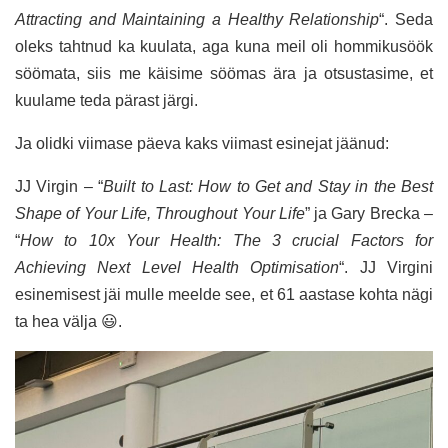
Attracting and Maintaining a Healthy Relationship
“. Seda
oleks tahtnud ka kuulata, aga kuna meil oli hommikusöök
söömata, siis me käisime söömas ära ja otsustasime, et
kuulame teda pärast järgi.
Ja olidki viimase päeva kaks viimast esinejat jäänud:
JJ Virgin – “
Built to Last: How to Get and Stay in the Best
Shape of Your Life, Throughout Your Life
” ja Gary Brecka –
“
How to 10x Your Health: The 3 crucial Factors for
Achieving Next Level Health Optimisation
“. JJ Virgini
esinemisest jäi mulle meelde see, et 61 aastase kohta nägi
ta hea välja 😃.