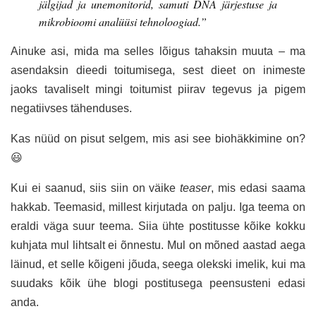
jälgijad ja unemonitorid, samuti DNA järjestuse ja
mikrobioomi analüüsi tehnoloogiad.”
Ainuke asi, mida ma selles lõigus tahaksin muuta – ma
asendaksin dieedi toitumisega, sest dieet on inimeste
jaoks tavaliselt mingi toitumist piirav tegevus ja pigem
negatiivses tähenduses.
Kas nüüd on pisut selgem, mis asi see biohäkkimine on?
😃
Kui ei saanud, siis siin on väike
teaser
, mis edasi saama
hakkab. Teemasid, millest kirjutada on palju. Iga teema on
eraldi väga suur teema. Siia ühte postitusse kõike kokku
kuhjata mul lihtsalt ei õnnestu. Mul on mõned aastad aega
läinud, et selle kõigeni jõuda, seega olekski imelik, kui ma
suudaks kõik ühe blogi postitusega peensusteni edasi
anda.