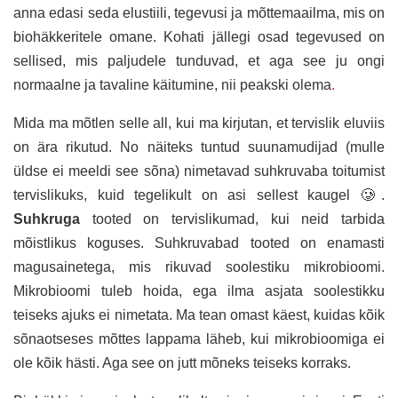
anna edasi seda elustiili, tegevusi ja mõttemaailma, mis on
biohäkkeritele omane. Kohati jällegi osad tegevused on
sellised, mis paljudele tunduvad, et aga see ju ongi
normaalne ja tavaline käitumine, nii peakski olema
.
Mida ma mõtlen selle all, kui ma kirjutan, et tervislik eluviis
on ära rikutud. No näiteks tuntud suunamudijad (mulle
üldse ei meeldi see sõna) nimetavad suhkruvaba toitumist
tervislikuks, kuid tegelikult on asi sellest kaugel 🥲.
Suhkruga
tooted on tervislikumad, kui neid tarbida
mõistlikus koguses. Suhkruvabad tooted on enamasti
magusainetega, mis rikuvad soolestiku mikrobioomi.
Mikrobioomi tuleb hoida, ega ilma asjata soolestikku
teiseks ajuks ei nimetata. Ma tean omast käest, kuidas kõik
sõnaotseses mõttes lappama läheb, kui mikrobioomiga ei
ole kõik hästi. Aga see on jutt mõneks teiseks korraks.