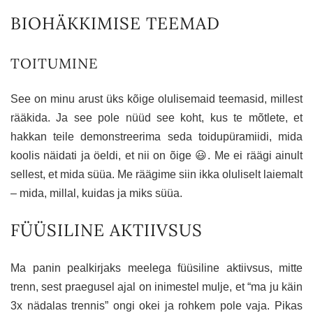
BIOHÄKKIMISE TEEMAD
TOITUMINE
See on minu arust üks kõige olulisemaid teemasid, millest
rääkida. Ja see pole nüüd see koht, kus te mõtlete, et
hakkan teile demonstreerima seda toidupüramiidi, mida
koolis näidati ja öeldi, et nii on õige 😃. Me ei räägi ainult
sellest, et mida süüa. Me räägime siin ikka oluliselt laiemalt
– mida, millal, kuidas ja miks süüa.
FÜÜSILINE AKTIIVSUS
Ma panin pealkirjaks meelega füüsiline aktiivsus, mitte
trenn, sest praegusel ajal on inimestel mulje, et “ma ju käin
3x nädalas trennis” ongi okei ja rohkem pole vaja. Pikas