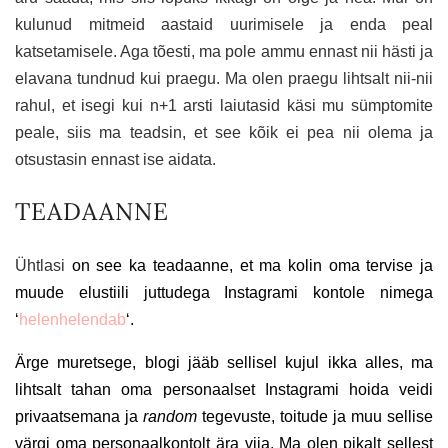
kulunud mitmeid aastaid uurimisele ja enda peal
katsetamisele. Aga tõesti, ma pole ammu ennast nii hästi ja
elavana tundnud kui praegu. Ma olen praegu lihtsalt nii-nii
rahul, et isegi kui n+1 arsti laiutasid käsi mu sümptomite
peale, siis ma teadsin, et see kõik ei pea nii olema ja
otsustasin ennast ise aidata.
TEADAANNE
Ühtlasi
on see ka teadaanne, et ma kolin oma tervise ja
muude elustiili juttudega Instagrami kontole nimega
‘
helenhelendab
‘.
Ärge muretsege, blogi jääb sellisel kujul ikka alles, ma
lihtsalt tahan oma personaalset Instagrami hoida veidi
privaatsemana ja
random
tegevuste, toitude ja muu sellise
värgi oma personaalkontolt ära viia. Ma olen pikalt sellest