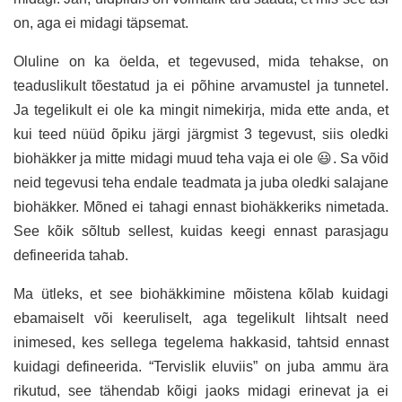
on, aga ei midagi täpsemat.
Oluline on ka öelda, et tegevused, mida tehakse, on
teaduslikult tõestatud ja ei põhine arvamustel ja tunnetel.
Ja tegelikult ei ole ka mingit nimekirja, mida ette anda, et
kui teed nüüd õpiku järgi järgmist 3 tegevust, siis oledki
biohäkker ja mitte midagi muud teha vaja ei ole 😃. Sa võid
neid tegevusi teha endale teadmata ja juba oledki salajane
biohäkker. Mõned ei tahagi ennast biohäkkeriks nimetada.
See kõik sõltub sellest, kuidas keegi ennast parasjagu
defineerida tahab.
Ma ütleks, et see biohäkkimine mõistena kõlab kuidagi
ebamaiselt või keeruliselt, aga tegelikult lihtsalt need
inimesed, kes sellega tegelema hakkasid, tahtsid ennast
kuidagi defineerida. “Tervislik eluviis” on juba ammu ära
rikutud, see tähendab kõigi jaoks midagi erinevat ja ei