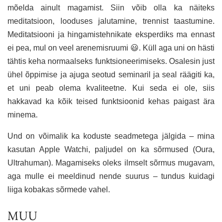
mõelda ainult magamist. Siin võib olla ka näiteks
meditatsioon, looduses jalutamine, trennist taastumine.
Meditatsiooni ja hingamistehnikate eksperdiks ma ennast
ei pea, mul on veel arenemisruumi 😃. Küll aga uni on hästi
tähtis keha normaalseks funktsioneerimiseks. Osalesin just
ühel õppimise ja ajuga seotud seminaril ja seal räägiti ka,
et uni peab olema kvaliteetne. Kui seda ei ole, siis
hakkavad ka kõik teised funktsioonid kehas paigast ära
minema.
Und on võimalik ka koduste seadmetega jälgida – mina
kasutan Apple Watchi, paljudel on ka sõrmused (Oura,
Ultrahuman). Magamiseks oleks ilmselt sõrmus mugavam,
aga mulle ei meeldinud nende suurus – tundus kuidagi
liiga kobakas sõrmede vahel.
MUU