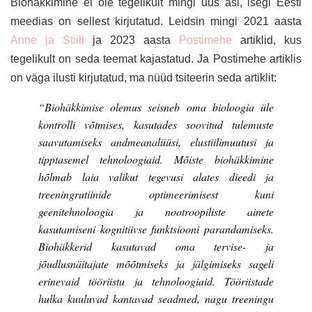
Biohäkkimine ei ole tegelikult mingi uus asi, isegi Eesti
meedias on sellest kirjutatud. Leidsin mingi 2021 aasta
Anne ja Stiili
ja 2023 aasta
Postimehe
artiklid, kus
tegelikult on seda teemat kajastatud. Ja Postimehe artiklis
on väga ilusti kirjutatud, ma nüüd tsiteerin seda artiklit:
“Biohäkkimise olemus seisneb oma bioloogia üle
kontrolli võtmises, kasutades soovitud tulemuste
saavutamiseks andmeanalüüsi, elustiilimuutusi ja
tipptasemel tehnoloogiaid. Mõiste biohäkkimine
hõlmab laia valikut tegevusi alates dieedi ja
treeningrutiinide optimeerimisest kuni
geenitehnoloogia ja nootroopiliste ainete
kasutamiseni kognitiivse funktsiooni parandamiseks.
Biohäkkerid kasutavad oma tervise- ja
jõudlusnäitajate mõõtmiseks ja jälgimiseks sageli
erinevaid tööriistu ja tehnoloogiaid. Tööriistade
hulka kuuluvad kantavad seadmed, nagu treeningu