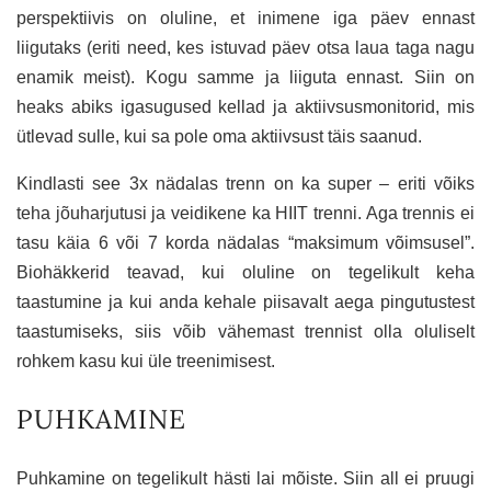
perspektiivis on oluline, et inimene iga päev ennast
liigutaks (eriti need, kes istuvad päev otsa laua taga nagu
enamik meist). Kogu samme ja liiguta ennast. Siin on
heaks abiks igasugused kellad ja aktiivsusmonitorid, mis
ütlevad sulle, kui sa pole oma aktiivsust täis saanud.
Kindlasti see 3x nädalas trenn on ka super – eriti võiks
teha jõuharjutusi ja veidikene ka HIIT trenni. Aga trennis ei
tasu käia 6 või 7 korda nädalas “maksimum võimsusel”.
Biohäkkerid teavad, kui oluline on tegelikult keha
taastumine ja kui anda kehale piisavalt aega pingutustest
taastumiseks, siis võib vähemast trennist olla oluliselt
rohkem kasu kui üle treenimisest.
PUHKAMINE
Puhkamine on tegelikult hästi lai mõiste. Siin all ei pruugi