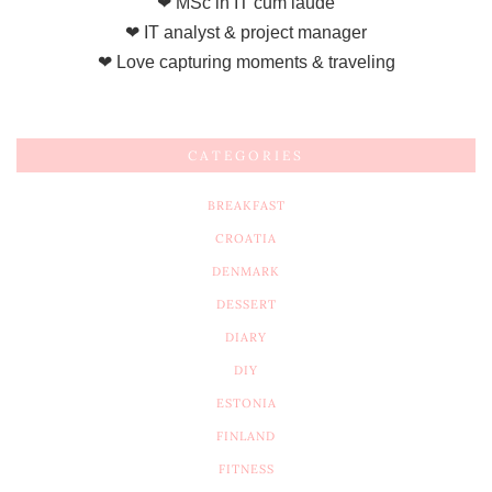
❤ MSc in IT cum laude
❤ IT analyst & project manager
❤ Love capturing moments & traveling
CATEGORIES
BREAKFAST
CROATIA
DENMARK
DESSERT
DIARY
DIY
ESTONIA
FINLAND
FITNESS