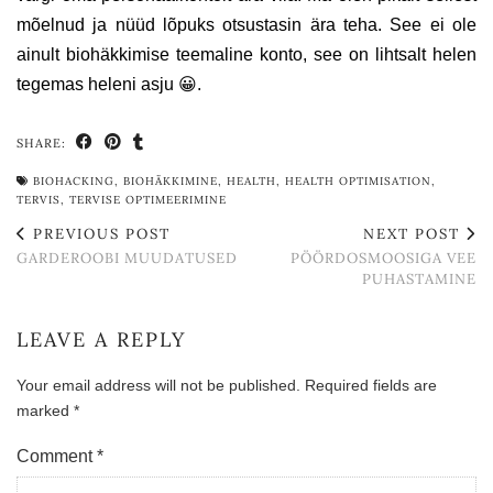
mõelnud ja nüüd lõpuks otsustasin ära teha. See ei ole
ainult biohäkkimise teemaline konto, see on lihtsalt helen
tegemas heleni asju 😀.
SHARE:
BIOHACKING
,
BIOHÄKKIMINE
,
HEALTH
,
HEALTH OPTIMISATION
,
TERVIS
,
TERVISE OPTIMEERIMINE
PREVIOUS POST
NEXT POST
GARDEROOBI MUUDATUSED
PÖÖRDOSMOOSIGA VEE
PUHASTAMINE
LEAVE A REPLY
Your email address will not be published.
Required fields are
marked
*
Comment
*