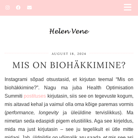
AUGUST 18, 2024
MIS ON BIOHÄKKIMINE?
Instagrami sõpad otsustasid, et kirjutan teemal “Mis on
biohäkkimine?”. Nagu ma juba Health Optimisation
Summiti
postituses
kirjutasin, siis see on tegevuste kogum,
mis aitavad kehal ja vaimul olla oma kõige paremas vormis
(
performance, longevity
ja üleüldine tervislikkus). Ma
nimetan seda edaspidi pigem elustiiliks. Aga see kirjeldus,
mida ma just kirjutasin – see ju tegelikult ei ütle mitte
midagi. Jah, üldpildis on võimalik aru saada, et mis see asi