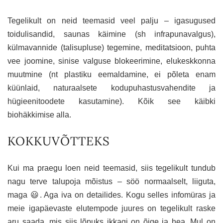
Tegelikult on neid teemasid veel palju – igasugused
toidulisandid, saunas käimine (sh infrapunavalgus),
külmavannide (talisupluse) tegemine, meditatsioon, puhta
vee joomine, sinise valguse blokeerimine, elukeskkonna
muutmine (nt plastiku eemaldamine, ei põleta enam
küünlaid, naturaalsete kodupuhastusvahendite ja
hügieenitoodete kasutamine). Kõik see käibki
biohäkkimise alla.
KOKKUVÕTTEKS
Kui ma praegu loen neid teemasid, siis tegelikult tundub
nagu terve talupoja mõistus – söö normaalselt, liiguta,
maga 😃. Aga iva on detailides. Kogu selles infomüras ja
meie igapäevaste elutempode juures on tegelikult raske
aru saada, mis siis lõpuks ikkagi on õige ja hea. Mul on