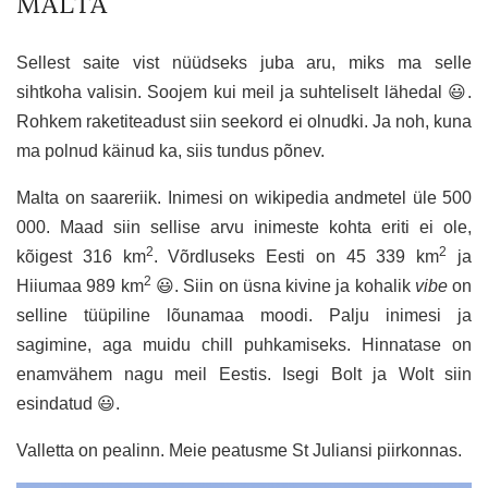
MALTA
Sellest saite vist nüüdseks juba aru, miks ma selle
sihtkoha valisin. Soojem kui meil ja suhteliselt lähedal 😃.
Rohkem raketiteadust siin seekord ei olnudki. Ja noh, kuna
ma polnud käinud ka, siis tundus põnev.
Malta on saareriik. Inimesi on wikipedia andmetel üle 500
000. Maad siin sellise arvu inimeste kohta eriti ei ole,
2
2
kõigest 316 km
. Võrdluseks Eesti on 45 339 km
ja
2
Hiiumaa 989 km
😃. Siin on üsna kivine ja kohalik
vibe
on
selline tüüpiline lõunamaa moodi. Palju inimesi ja
sagimine, aga muidu chill puhkamiseks. Hinnatase on
enamvähem nagu meil Eestis. Isegi Bolt ja Wolt siin
esindatud 😃.
Valletta on pealinn. Meie peatusme St Juliansi piirkonnas.