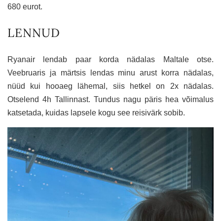
680 eurot.
LENNUD
Ryanair lendab paar korda nädalas Maltale otse.
Veebruaris ja märtsis lendas minu arust korra nädalas,
nüüd kui hooaeg lähemal, siis hetkel on 2x nädalas.
Otselend 4h Tallinnast. Tundus nagu päris hea võimalus
katsetada, kuidas lapsele kogu see reisivärk sobib.