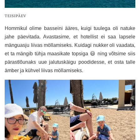
TEISIPÄEV
Hommikul olime basseini ääres, kuigi tuulega oli natuke
jahe päevitada. Avastasime, et hotellist ei saa lapsele
mänguasju liivas möllamiseks. Kuidagi nukker oli vaadata,
et ta mängib tühja maasikate topsiga
😃
ning võtsime siis
pärastlõunaks uue jalutuskäigu poodidesse, et osta talle
ämber ja kühvel liivas möllamiseks.