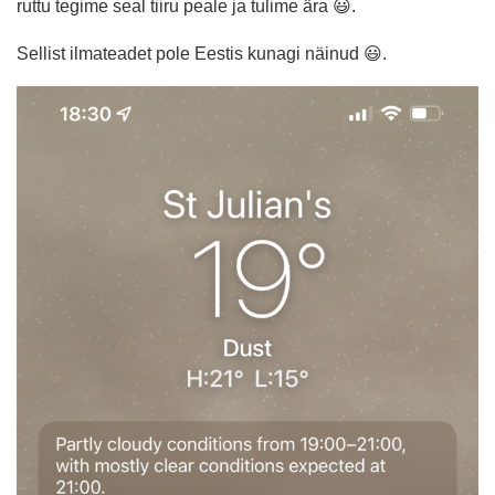
ruttu tegime seal tiiru peale ja tulime ära 😃.
Sellist ilmateadet pole Eestis kunagi näinud 😃.