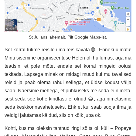
St Julians lähemalt. Pilt Google Maps-ist.
Sel korral tulime reisile ilma reisikavata😂. Ennekuulmatu!
Minu sisemine organiseerituse Helen oli hullumas, aga ma
teadsin, et pole mõtet endale sel korral mingeid ootusi
tekitada. Lapsega minek on midagi muud kui mu tavalised
reisid ja peab olema rahul sellega, et üldse kodust välja
saab. Naersime mehega, et puhkuseks me seda ei nimeta,
sest seda see kohe kindlasti ei olnud 😂, aga nimetasime
seda keskkonnavahetuseks. Ehk et kui saab sooja ilma ja
veidigi jalutamas käidud, siis on kõik juba ok.
Kohti, kus ma oleksin tahtnud ringi sõita oli küll – Popeye