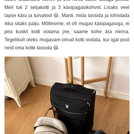
Meil tuli 2 seljakotti ja 3 käsipagasikohvrit. Lisaks veel
lapse käru ja turvatool 😃. Manti, mida tassida ja lohistada
ikka sitaks palju. Mõtlesime, et oh mugav käsipagasiga, ei
pea kuskil kotti ootama jne, saame kohe ära minna.
Tegelikult oleks mugavam olnud kotti oodata, kui igal pool
neid oma kotte tassida 😃.