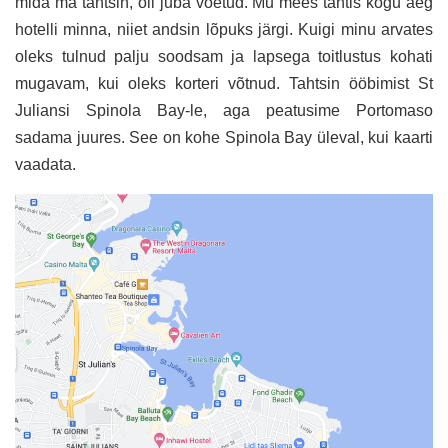
mida ma tahtsin, oli juba võetud. Mu mees tahtis kogu aeg
hotelli minna, niiet andsin lõpuks järgi. Kuigi minu arvates
oleks tulnud palju soodsam ja lapsega toitlustus kohati
mugavam, kui oleks korteri võtnud. Tahtsin ööbimist St
Juliansi Spinola Bay-le, aga peatusime Portomaso
sadama juures. See on kohe Spinola Bay üleval, kui kaarti
vaadata.