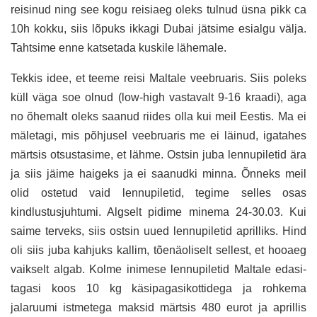
reisinud ning see kogu reisiaeg oleks tulnud üsna pikk ca
10h kokku, siis lõpuks ikkagi Dubai jätsime esialgu välja.
Tahtsime enne katsetada kuskile lähemale.
Tekkis idee, et teeme reisi Maltale veebruaris. Siis poleks
küll väga soe olnud (low-high vastavalt 9-16 kraadi), aga
no õhemalt oleks saanud riides olla kui meil Eestis. Ma ei
mäletagi, mis põhjusel veebruaris me ei läinud, igatahes
märtsis otsustasime, et lähme. Ostsin juba lennupiletid ära
ja siis jäime haigeks ja ei saanudki minna. Õnneks meil
olid ostetud vaid lennupiletid, tegime selles osas
kindlustusjuhtumi. Algselt pidime minema 24-30.03. Kui
saime terveks, siis ostsin uued lennupiletid aprilliks. Hind
oli siis juba kahjuks kallim, tõenäoliselt sellest, et hooaeg
vaikselt algab. Kolme inimese lennupiletid Maltale edasi-
tagasi koos 10 kg käsipagasikottidega ja rohkema
jalaruumi istmetega maksid märtsis 480 eurot ja aprillis