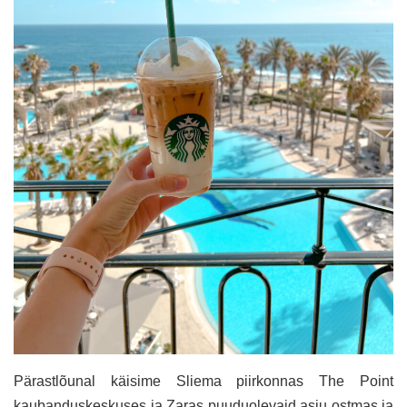
Pärastlõunal käisime Sliema piirkonnas The Point
kaubanduskeskuses ja Zaras puuduolevaid asju ostmas ja