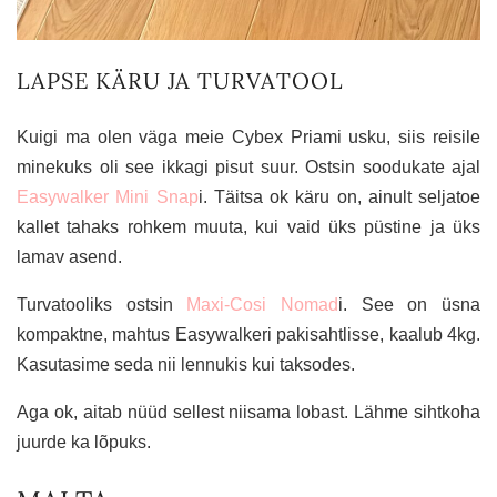
LAPSE KÄRU JA TURVATOOL
Kuigi ma olen väga meie Cybex Priami usku, siis reisile
minekuks oli see ikkagi pisut suur. Ostsin soodukate ajal
Easywalker Mini Snap
i. Täitsa ok käru on, ainult seljatoe
kallet tahaks rohkem muuta, kui vaid üks püstine ja üks
lamav asend.
Turvatooliks ostsin
Maxi-Cosi Nomad
i. See on üsna
kompaktne, mahtus Easywalkeri pakisahtlisse, kaalub 4kg.
Kasutasime seda nii lennukis kui taksodes.
Aga ok, aitab nüüd sellest niisama lobast. Lähme sihtkoha
juurde ka lõpuks.