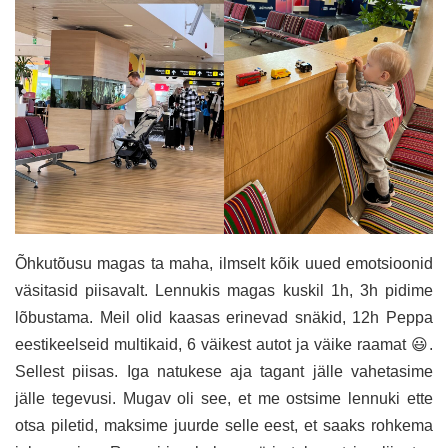
Õhkutõusu magas ta maha, ilmselt kõik uued emotsioonid
väsitasid piisavalt. Lennukis magas kuskil 1h, 3h pidime
lõbustama. Meil olid kaasas erinevad snäkid, 12h Peppa
eestikeelseid multikaid, 6 väikest autot ja väike raamat 😃.
Sellest piisas. Iga natukese aja tagant jälle vahetasime
jälle tegevusi. Mugav oli see, et me ostsime lennuki ette
otsa piletid, maksime juurde selle eest, et saaks rohkema