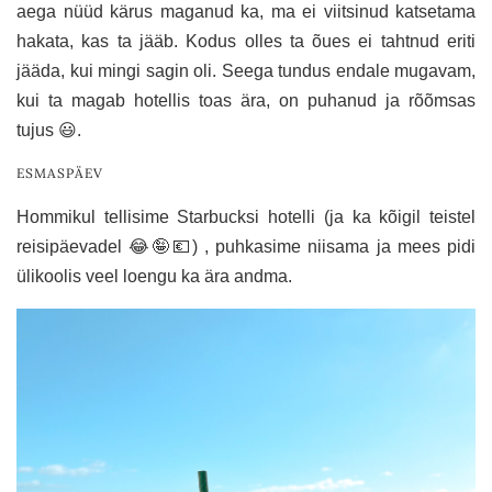
aega nüüd kärus maganud ka, ma ei viitsinud katsetama
hakata, kas ta jääb. Kodus olles ta õues ei tahtnud eriti
jääda, kui mingi sagin oli. Seega tundus endale mugavam,
kui ta magab hotellis toas ära, on puhanud ja rõõmsas
tujus 😃.
ESMASPÄEV
Hommikul tellisime Starbucksi hotelli (ja ka kõigil teistel
reisipäevadel 😂🤪💶) , puhkasime niisama ja mees pidi
ülikoolis veel loengu ka ära andma.