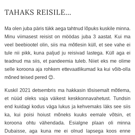
TAHAKS REISILE…
Ma olen juba päris tükk aega tahtnud lõpuks kuskile minna.
Minu viimasest reisist on möödas juba 3 aastat. Kui ma
veel beebiootel olin, siis ma mõtlesin küll, et see vahe ei
tule nii pikk, kuna paljud ju reisivad lastega. Küll aga ei
teadnud ma siis, et pandeemia tuleb. Niiet eks me olime
selle koroona aja rohkem ettevaatlikumad ka kui võib-olla
mõned teised pered 😊.
Kuskil 2021 detsembris ma hakkasin tõsisemalt mõtlema,
et nüüd oleks vaja väikest keskkonnavahetust. Tundsin
end kuidagi kodus väga lukus ja kehvemaks läks see siis
ka, kui poisi hoiust mõneks kuuks eemale võtsin, et
koroona ohtu vähendada. Esialgne plaan oli minna
Dubaisse, aga kuna me ei olnud lapsega koos enne