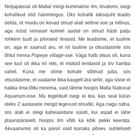
Neljapäeval oli Maltal mingi kummaline ilm, liivatorm, isegi
kohalikud olid hämmingus. Üks kohalik taksojuht teadis
öelda, et muidu on kevad olnud alati selline soe ja mõnus,
aga nüüd viimasel kolmel aastal on olnud hästi palju
rohkem tuult ja pilviseid ilmasid. Me teadsime, et tuuline
on, aga ei saanud aru, et nii tuuline ja otsustasime siis
õhtul minna
Popeye village
-sse. Väga halb otsus oli, kuna
see tuul oli ikka nii rets, et mütsid lendasid ja liiv hamba
vahel. Kuna me olime kohale sõitnud juba, siis
otsustasime, et vaatame ikka kaugelt ära selle, aga sisse ei
hakka ilma tõttu minema, vaid lähme hoopis Malta National
Aquarium-isse. Ma tegelikult isegi ei tea, kas seal külas
oleks 2 aastasele mingit tegevust olnudki. Aga nagu näha,
siis alati ei olegi kaheaastane süüdi, kui asjad ei lähe
plaanipäraselt, hoopis ilm võib ka kõik pekki keerata.
Akvaariumis oli ka poisil vaid korraks põnev, suhteliselt