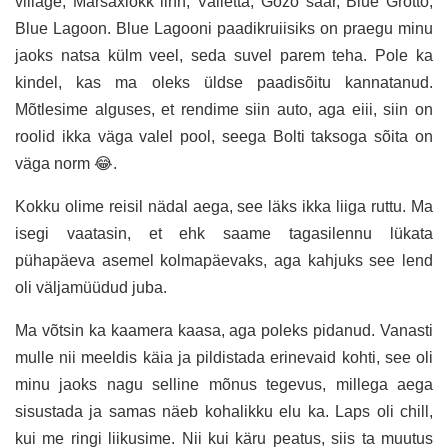
village, Marsaxlokk linn, Valletta, Gozo saar, Blue Grotto,
Blue Lagoon. Blue Lagooni paadikruiisiks on praegu minu
jaoks natsa külm veel, seda suvel parem teha. Pole ka
kindel, kas ma oleks üldse paadisõitu kannatanud.
Mõtlesime alguses, et rendime siin auto, aga eiii, siin on
roolid ikka väga valel pool, seega Bolti taksoga sõita on
väga norm 😂.
Kokku olime reisil nädal aega, see läks ikka liiga ruttu. Ma
isegi vaatasin, et ehk saame tagasilennu lükata
pühapäeva asemel kolmapäevaks, aga kahjuks see lend
oli väljamüüdud juba.
Ma võtsin ka kaamera kaasa, aga poleks pidanud. Vanasti
mulle nii meeldis käia ja pildistada erinevaid kohti, see oli
minu jaoks nagu selline mõnus tegevus, millega aega
sisustada ja samas näeb kohalikku elu ka. Laps oli chill,
kui me ringi liikusime. Nii kui käru peatus, siis ta muutus