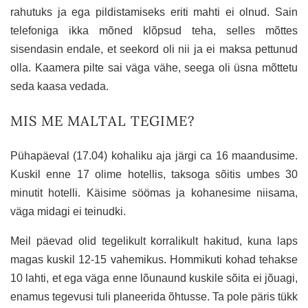
rahutuks ja ega pildistamiseks eriti mahti ei olnud. Sain
telefoniga ikka mõned klõpsud teha, selles mõttes
sisendasin endale, et seekord oli nii ja ei maksa pettunud
olla. Kaamera pilte sai väga vähe, seega oli üsna mõttetu
seda kaasa vedada.
MIS ME MALTAL TEGIME?
Pühapäeval (17.04) kohaliku aja järgi ca 16 maandusime.
Kuskil enne 17 olime hotellis, taksoga sõitis umbes 30
minutit hotelli. Käisime söömas ja kohanesime niisama,
väga midagi ei teinudki.
Meil päevad olid tegelikult korralikult hakitud, kuna laps
magas kuskil 12-15 vahemikus. Hommikuti kohad tehakse
10 lahti, et ega väga enne lõunaund kuskile sõita ei jõuagi,
enamus tegevusi tuli planeerida õhtusse. Ta pole päris tükk