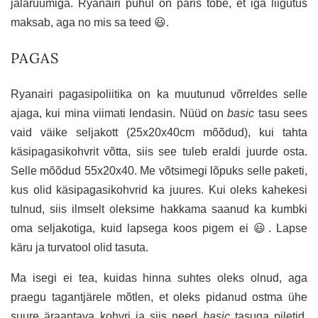
jalaruumiga. Ryanairi puhul on päris tobe, et iga liigutus
maksab, aga no mis sa teed 😃.
PAGAS
Ryanairi pagasipoliitika on ka muutunud võrreldes selle
ajaga, kui mina viimati lendasin. Nüüd on
basic
tasu sees
vaid väike seljakott (25x20x40cm mõõdud), kui tahta
käsipagasikohvrit võtta, siis see tuleb eraldi juurde osta.
Selle mõõdud 55x20x40. Me võtsimegi lõpuks selle paketi,
kus olid käsipagasikohvrid ka juures. Kui oleks kahekesi
tulnud, siis ilmselt oleksime hakkama saanud ka kumbki
oma seljakotiga, kuid lapsega koos pigem ei 😃. Lapse
käru ja turvatool olid tasuta.
Ma isegi ei tea, kuidas hinna suhtes oleks olnud, aga
praegu tagantjärele mõtlen, et oleks pidanud ostma ühe
suure äraantava kohvri ja siis need
basic
tasuga piletid.