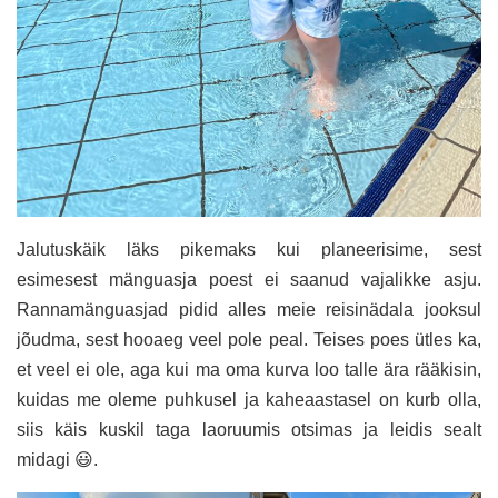
Jalutuskäik läks pikemaks kui planeerisime, sest
esimesest mänguasja poest ei saanud vajalikke asju.
Rannamänguasjad pidid alles meie reisinädala jooksul
jõudma, sest hooaeg veel pole peal. Teises poes ütles ka,
et veel ei ole, aga kui ma oma kurva loo talle ära rääkisin,
kuidas me oleme puhkusel ja kaheaastasel on kurb olla,
siis käis kuskil taga laoruumis otsimas ja leidis sealt
midagi 😃.