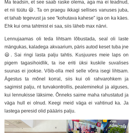
Ma teadsin, et see saab raske olema, aga ma ei teadnud,
et nii tüütu 😃. Ta on praegu ikkagi sellises vanuses juba,
et tahab tegevust ja see “kohutava kahese” iga on ka käes.
Ehk kui oma tahtmist ei saa, siis läheb max närvi.
Lennujaamas oli teda lihtsam lõbustada, seal oli laste
mängukas, kaladega akvaarium, päris autod keset tuba jne
😃. Sai ringi lasta palju tahtis. Kusjuures meie laps on
pigem tagasihoidlik, ta ise eriti üksi kuskile suvalises
suunas ei jookse. Võib-olla meil selle võrra isegi lihtsam.
Ägestus ta mõnel korral, siis kui oli rahvarohkem ja
sagimist palju, nt turvakontrollis, pealeminekul ja alguses,
kui lennukisse läksime. Õnneks saime maha rahustatud ja
väga hull ei olnud. Keegi meid väga ei vahtinud ka. Ja
lastega peresid olid päääris palju.