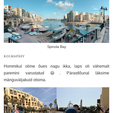
Spinola Bay
KOLMAPÄEV
Hommikul olime õues nagu ikka, laps oli vähemalt
paremini varustatud 😃. Pärastlõunal läksime
mänguväljakuid otsima.