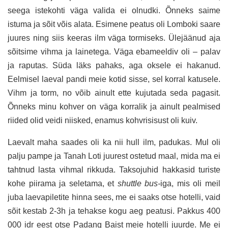
seega istekohti väga valida ei olnudki. Õnneks saime
istuma ja sõit võis alata. Esimene peatus oli Lomboki saare
juures ning siis keeras ilm väga tormiseks. Ülejäänud aja
sõitsime vihma ja lainetega. Väga ebameeldiv oli – palav
ja raputas. Süda läks pahaks, aga oksele ei hakanud.
Eelmisel laeval pandi meie kotid sisse, sel korral katusele.
Vihm ja torm, no võib ainult ette kujutada seda pagasit.
Õnneks minu kohver on väga korralik ja ainult pealmised
riided olid veidi niisked, enamus kohvrisisust oli kuiv.
Laevalt maha saades oli ka nii hull ilm, padukas. Mul oli
palju pampe ja Tanah Loti juurest ostetud maal, mida ma ei
tahtnud lasta vihmal rikkuda. Taksojuhid hakkasid turiste
kohe piirama ja seletama, et
shuttle bus-
iga, mis oli meil
juba laevapiletite hinna sees, me ei saaks otse hotelli, vaid
sõit kestab 2-3h ja tehakse kogu aeg peatusi. Pakkus 400
000 idr eest otse Padang Baist meie hotelli juurde. Me ei