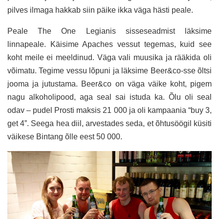
pilves ilmaga hakkab siin päike ikka väga hästi peale.
Peale The One Legianis sisseseadmist läksime
linnapeale. Käisime Apaches vessut tegemas, kuid see
koht meile ei meeldinud. Väga vali muusika ja rääkida oli
võimatu. Tegime vessu lõpuni ja läksime Beer&co-sse õltsi
jooma ja jutustama. Beer&co on väga väike koht, pigem
nagu alkoholipood, aga seal sai istuda ka. Õlu oli seal
odav – pudel Prosti maksis 21 000 ja oli kampaania “buy 3,
get 4”. Seega hea diil, arvestades seda, et õhtusöögil küsiti
väikese Bintang õlle eest 50 000.