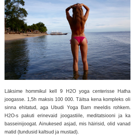
Läksime hommikul kell 9 H2O yoga centerisse Hatha
joogasse. 1,5h maksis 100 000. Täitsa kena kompleks oli
sinna ehitatud, aga Ubudi Yoga Barn meeldis rohkem.
H2O-s pakuti erinevaid joogastiile, meditatsiooni ja ka
basseinijoogat. Ainukesed asjad, mis häirisid, olid vanad
matid (tundusid kaltsud ja mustad).