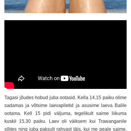
Tagasi jõudes hobud juba ootasid. Kella 14.15 paiku olime
sadamas ja võtsime laevapiletid ja asusime laeva Balile
ootama. Kell 15 pidi väljuma, tegelikult saime liikuma
kuskil 15.30 paiku. Laev oli väiksem kui Trawanganile
sõites ning juba paksult rahvast täis, kui me peale saime,