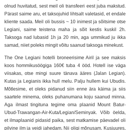
olnud huvitatud, sest meil oli transfeeri eest juba makstud.
Pärast saime aru, et taksojuhid lihtsalt valetasid, et endale
kliente saada. Meil oli bussis ~ 10 inimest ja sõitsime otse
Legiani, saime teistena maha ja sõit kestis kuskil 2h.
Taksoga nad lubasid 1h ja 20 min, aga ummikud ju ikka
samad, niiet poleks mingit võitu saanud taksoga minekust.
The One Legiani hotelli broneerisime Airil ja see maksis
koos hommikusöögiga 160€ tuba 4 ööd. Hotell ise väga
viisakas, otse mingi suure tänava ääres (Jalan Legian).
Kutas ja Legianis ikka hull melu. Palju hullem kui Ubudis.
Mõtlesime, et oleks pidanud siin enne ära käima ja siis
saartele minema, oleks puhanumana koju saanud minna.
Aga ilmast tingituna tegime oma plaanid Mount Batur-
Ubud-Trawangan-Air-Kuta/Legian/Seminyak. Võib öelda,
et ilmaplaanid pidasid paika, sest matkamise päevadel oli
pilvine ilm ja veidi jahedam. Nii oligi mõnusam. Kusjuures,