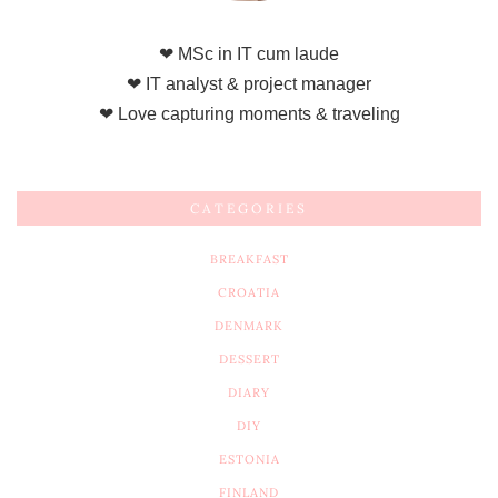
❤ MSc in IT cum laude
❤ IT analyst & project manager
❤ Love capturing moments & traveling
CATEGORIES
BREAKFAST
CROATIA
DENMARK
DESSERT
DIARY
DIY
ESTONIA
FINLAND