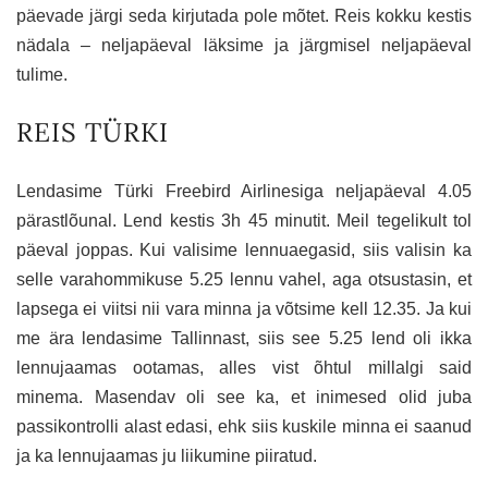
päevade järgi seda kirjutada pole mõtet. Reis kokku kestis
nädala – neljapäeval läksime ja järgmisel neljapäeval
tulime.
REIS TÜRKI
Lendasime Türki Freebird Airlinesiga neljapäeval 4.05
pärastlõunal. Lend kestis 3h 45 minutit. Meil tegelikult tol
päeval joppas. Kui valisime lennuaegasid, siis valisin ka
selle varahommikuse 5.25 lennu vahel, aga otsustasin, et
lapsega ei viitsi nii vara minna ja võtsime kell 12.35. Ja kui
me ära lendasime Tallinnast, siis see 5.25 lend oli ikka
lennujaamas ootamas, alles vist õhtul millalgi said
minema. Masendav oli see ka, et inimesed olid juba
passikontrolli alast edasi, ehk siis kuskile minna ei saanud
ja ka lennujaamas ju liikumine piiratud.