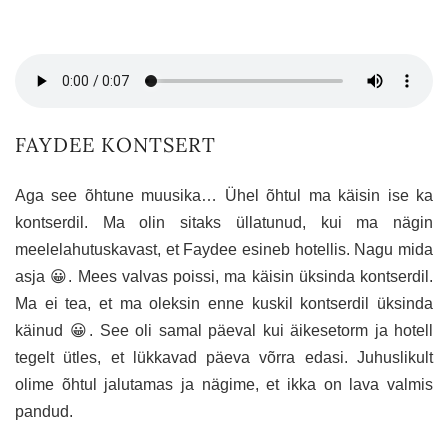
FAYDEE KONTSERT
Aga see õhtune muusika… Ühel õhtul ma käisin ise ka
kontserdil. Ma olin sitaks üllatunud, kui ma nägin
meelelahutuskavast, et Faydee esineb hotellis. Nagu mida
asja 😀. Mees valvas poissi, ma käisin üksinda kontserdil.
Ma ei tea, et ma oleksin enne kuskil kontserdil üksinda
käinud 😀. See oli samal päeval kui äikesetorm ja hotell
tegelt ütles, et lükkavad päeva võrra edasi. Juhuslikult
olime õhtul jalutamas ja nägime, et ikka on lava valmis
pandud.