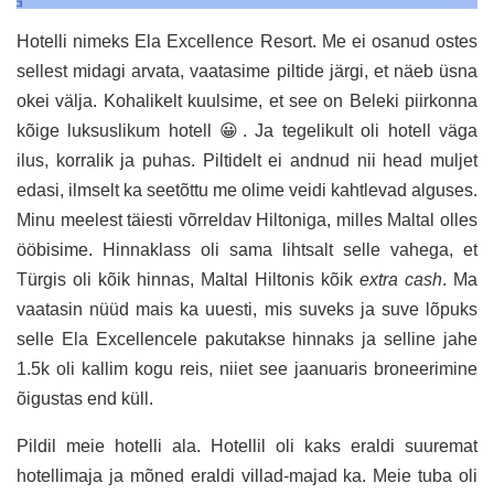
Hotelli nimeks Ela Excellence Resort. Me ei osanud ostes
sellest midagi arvata, vaatasime piltide järgi, et näeb üsna
okei välja. Kohalikelt kuulsime, et see on Beleki piirkonna
kõige luksuslikum hotell 😀. Ja tegelikult oli hotell väga
ilus, korralik ja puhas. Piltidelt ei andnud nii head muljet
edasi, ilmselt ka seetõttu me olime veidi kahtlevad alguses.
Minu meelest täiesti võrreldav Hiltoniga, milles Maltal olles
ööbisime. Hinnaklass oli sama lihtsalt selle vahega, et
Türgis oli kõik hinnas, Maltal Hiltonis kõik
extra cash
. Ma
vaatasin nüüd mais ka uuesti, mis suveks ja suve lõpuks
selle Ela Excellencele pakutakse hinnaks ja selline jahe
1.5k oli kallim kogu reis, niiet see jaanuaris broneerimine
õigustas end küll.
Pildil meie hotelli ala. Hotellil oli kaks eraldi suuremat
hotellimaja ja mõned eraldi villad-majad ka. Meie tuba oli