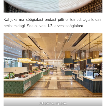
Kahjuks ma söögialast endast pilti ei teinud, aga leidsin
netist midagi. See oli vast 1/3 tervest söögialast.
Pilt pärineb trip.com