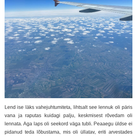
Lend ise läks vahejuhtumiteta, lihtsalt see lennuk oli päris
vana ja raputas kuidagi palju, keskmisest rõvedam oli
lennata. Aga laps oli seekord väga tubli. Peaaegu üldse ei
pidanud teda lõbustama, mis oli üllatav, eriti arvestades