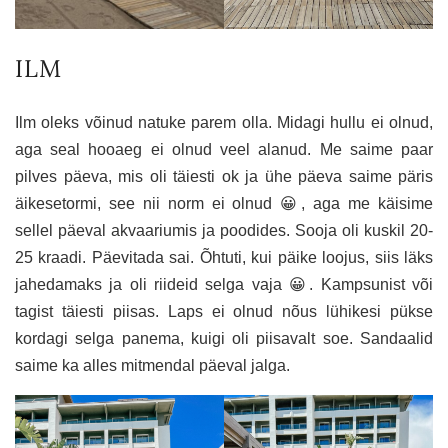
ILM
Ilm oleks võinud natuke parem olla. Midagi hullu ei olnud,
aga seal hooaeg ei olnud veel alanud. Me saime paar
pilves päeva, mis oli täiesti ok ja ühe päeva saime päris
äikesetormi, see nii norm ei olnud 😀, aga me käisime
sellel päeval akvaariumis ja poodides. Sooja oli kuskil 20-
25 kraadi. Päevitada sai. Õhtuti, kui päike loojus, siis läks
jahedamaks ja oli riideid selga vaja 😀. Kampsunist või
tagist täiesti piisas. Laps ei olnud nõus lühikesi pükse
kordagi selga panema, kuigi oli piisavalt soe. Sandaalid
saime ka alles mitmendal päeval jalga.