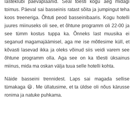
lasteklubi päevaplaanid. Seal tõesti kogu aeg midagi
toimus. Päeval sai basseinis ratast sõita ja jumpingut teha
koos treeneriga. Õhtuti peod basseinibaaris. Kogu hotelli
juures miinuseks oli see, et õhtune programm oli 22-00 ja
see tümm kostus tuppa ka. Õnneks last muusika ei
seganud magamajäämisel, aga me ise mõtlesime küll, et
kõvasti lasevad ikka ja oleks võinud siis veidi varem see
õhtune programm olla. Aga see on ka tõesti üksainus
miinus, mida ma oskan välja tuua selle hotelli kohta.
Näide basseini trennidest. Laps sai magada sellise
tümakaga 😃. Me üllatusime, et ta üldse oli nõus kärusse
ronima ja natuke puhkama.