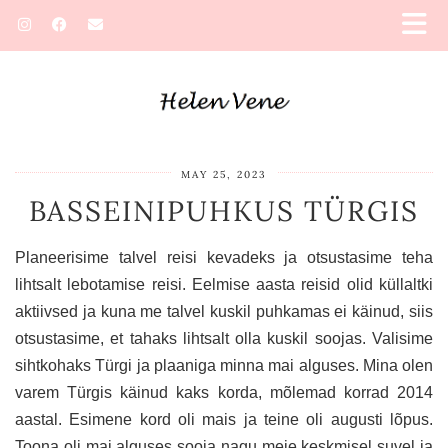
MAY 25, 2023
BASSEINIPUHKUS TÜRGIS
Planeerisime talvel reisi kevadeks ja otsustasime teha
lihtsalt lebotamise reisi. Eelmise aasta reisid olid küllaltki
aktiivsed ja kuna me talvel kuskil puhkamas ei käinud, siis
otsustasime, et tahaks lihtsalt olla kuskil soojas. Valisime
sihtkohaks Türgi ja plaaniga minna mai alguses. Mina olen
varem Türgis käinud kaks korda, mõlemad korrad 2014
aastal. Esimene kord oli mais ja teine oli augusti lõpus.
Toona oli mai alguses sooja nagu meie keskmisel suvel ja