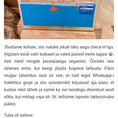
Jõudsime kohale, siis natuke pikalt läks aega
check-in
‘iga.
Alguses toodi vale toakaart ja valed passid meile tagasi 😀.
Aeti meid mingite poolakatega segamini. Õnneks see
lahenes enne, kui keegi jõudis fuajeest lahkuda. Päris
mugav lahendus seal oli see, et nad tegid Whatsapp-i
hotellitoa grupi ja siis assistendid kirjutasid iga päev, et
kuidas meil läheb ja saime ka ise nendega ühendust sealt
võtta, kui midagi vaja oli. Nt. tellisime lapsele laktoosivaba
jäätist.
Tuba oli selline: