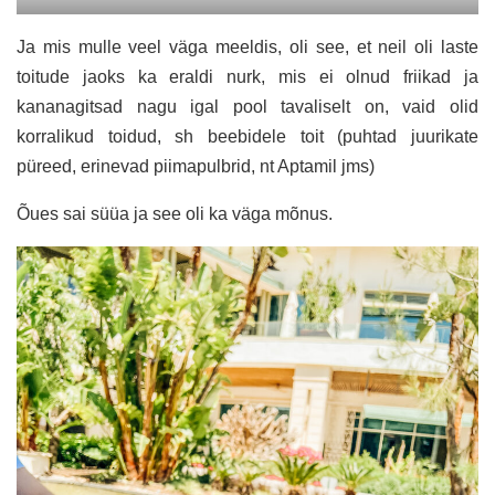
Ja mis mulle veel väga meeldis, oli see, et neil oli laste
toitude jaoks ka eraldi nurk, mis ei olnud friikad ja
kananagitsad nagu igal pool tavaliselt on, vaid olid
korralikud toidud, sh beebidele toit (puhtad juurikate
püreed, erinevad piimapulbrid, nt Aptamil jms)
Õues sai süüa ja see oli ka väga mõnus.