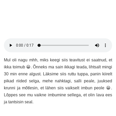
Mul oli nagu mhh, miks keegi siis teavitust ei saatnud, et
ikka toimub 😀. Õnneks ma sain ikkagi teada, lihtsalt mingi
30 min enne algust. Läksime siis ruttu tuppa, panin kiirelt
pikad riided selga, mehe nahktagi, salli peale, juuksed
krunni ja mõtlesin, et lähen siis vaikselt imbun peole 😀.
Lõppes see mu vaikne imbumine sellega, et olin lava ees
ja tantsisin seal.