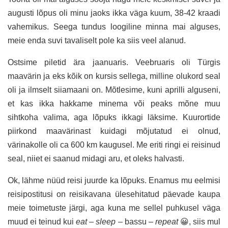
augusti lõpus oli minu jaoks ikka väga kuum, 38-42 kraadi
vahemikus. Seega tundus loogiline minna mai alguses,
meie enda suvi tavaliselt pole ka siis veel alanud.
Ostsime piletid ära jaanuaris. Veebruaris oli Türgis
maavärin ja eks kõik on kursis sellega, milline olukord seal
oli ja ilmselt siiamaani on. Mõtlesime, kuni aprilli alguseni,
et kas ikka hakkame minema või peaks mõne muu
sihtkoha valima, aga lõpuks ikkagi läksime. Kuurortide
piirkond maavärinast kuidagi mõjutatud ei olnud,
värinakolle oli ca 600 km kaugusel. Me eriti ringi ei reisinud
seal, niiet ei saanud midagi aru, et oleks halvasti.
Ok, lähme nüüd reisi juurde ka lõpuks. Enamus mu eelmisi
reisipostitusi on reisikavana ülesehitatud päevade kaupa
meie toimetuste järgi, aga kuna me sellel puhkusel väga
muud ei teinud kui
eat – sleep
– bassu –
repeat
😀, siis mul