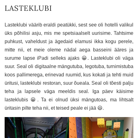
LASTEKLUBI
Lasteklubi väärib eraldi peatükki, sest see oli hotelli valikul
üks põhilisi asju, mis me spetsiaalselt uurisime. Tahtsime
puhkust, vaheldust ja ägedaid elamusi ikka kogu perele,
mitte nii, et meie oleme nädal aega basseini ääres ja
surume lapse iPadi selleks ajaks 😀. Lasteklubi oli väga
suur. Seal oli digitaalne mängutuba, legotuba, turnimistuba
koos pallimerega, erinevad ruumid, kus kokati ja tehti muid
üritusi, lasteklubi restoran, suur õueala. Seal oli tõesti palju
teha ja lapsele väga meeldis seal. Iga päev käisime
lasteklubis 😀. Ta ei olnud üksi mängutoas, ma lihtsalt
üritasin pilte teha nii, et teised peale ei jää 😃.