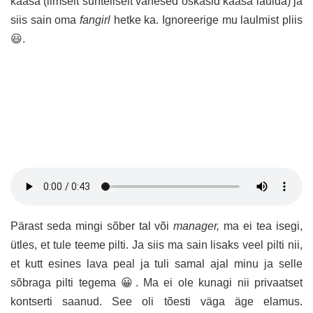
kaasa (ilmselt suhteliselt vähesed oskasid kaasa laulda) ja
siis sain oma
fangirl
hetke ka. Ignoreerige mu laulmist pliis
😃.
Pärast seda mingi sõber tal või
manager,
ma ei tea isegi,
ütles, et tule teeme pilti. Ja siis ma sain lisaks veel pilti nii,
et kutt esines lava peal ja tuli samal ajal minu ja selle
sõbraga pilti tegema 😀. Ma ei ole kunagi nii privaatset
kontserti saanud. See oli tõesti väga äge elamus.