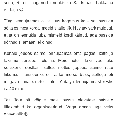
seda, et ta ei maganud lennukis ka. Sai kenasti hakkama
endaga 😀.
Türgi lennujaamas oli tal uus kogemus ka – sai bussiga
sõita esimest korda, meeldis talle 😀. Huvitav värk muidugi,
et ta on lennukis juba mitmeid kordi käinud, aga bussiga
sõitnud siiamaani ei olnud.
Kohale jõudes saime lennujaamas oma pagasi kätte ja
läksime transfeeri otsima. Meie hotelli läks veel üks
seltskond eestlasi, selles mõttes joppas, saime ruttu
liikuma. Transfeeriks oli väike mersu buss, sellega oli
mugav minna ka. Sõit hotelli Antalya lennujaamast kestis
ca 40 minutit.
Tez Tour oli kõigile meie bussis olevatele naistele
lillekimbud ka organiseerinud. Väga armas, aga veits
ebavajalik 😀.